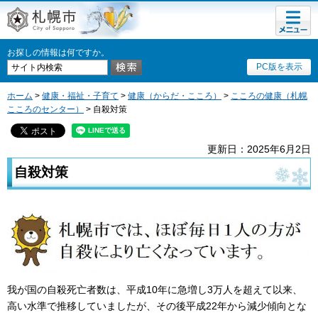
メニュ
札幌市
ー
お探しの情報は何ですか。
PC版を表示
ホーム
>
健康・福祉・子育て
>
健康（からだ・こころ）
>
こころの健康（札幌
こころのセンター）
> 自殺対策
更新日：2025年6月2日
自殺対策
我が国の自殺死亡者数は、平成10年に急増し3万人を超えて以来、
高い水準で推移していましたが、その後平成22年から減少傾向とな