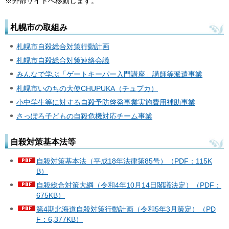
※外部サイトへ移動します。
札幌市の取組み
札幌市自殺総合対策行動計画
札幌市自殺総合対策連絡会議
みんなで学ぶ「ゲートキーパー入門講座」講師等派遣事業
札幌市いのちの大使CHUPUKA（チュプカ）
小中学生等に対する自殺予防啓発事業実施費用補助事業
さっぽろ子どもの自殺危機対応チーム事業
自殺対策基本法等
自殺対策基本法（平成18年法律第85号）（PDF：115K
B）
自殺総合対策大綱（令和4年10月14日閣議決定）（PDF：
675KB）
第4期北海道自殺対策行動計画（令和5年3月策定）（PD
F：6,377KB）