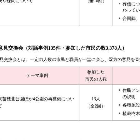
安や疑問について
（全10回）
葬儀につ
わってい
合同葬、
意見交換会（対話事例135件・参加した市民の数3,378人）
見交換会とは、一定の人数の市民と職員が一堂に会し、双方の意見を直
参加した
テーマ事例
市民の人数
住民アン
の説明
東苗穂北公園ほか4公園の再整備につい
13人
各種施設
て
（全2回）
植栽樹木