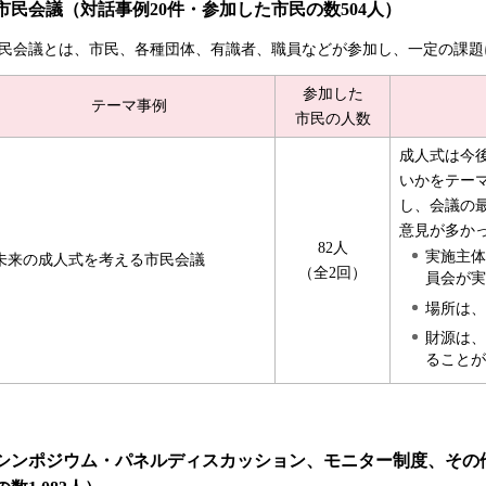
市民会議（対話事例20件・参加した市民の数504人）
民会議とは、市民、各種団体、有識者、職員などが参加し、
一定の課題
参加した
テーマ事例
市民の人数
成人式は今
いかをテー
し、会議の
意見が多か
82人
実施主体
未来の成人式を考える市民会議
（全2回）
員会が実
場所は、
財源は、
ることが
シンポジウム・パネルディスカッション、モニター制度、その他