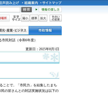
所
文字サイズ
縮小
標準
拡大
色合い
の変更
る市民対話（令和6年度）
更新日：2025年8月1日
ることで
、
「市民力」を結集したまち
市民の皆さんとの対話実施状況は以下の