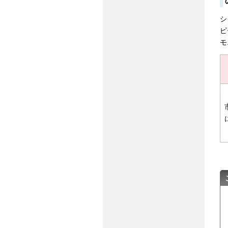
シ
ピ
モ