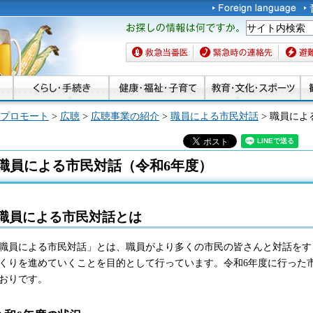
お探しの情報は何です
か。
救急当番医
緊急時の連絡先
避難場
プロモート
>
広聴
>
広聴事業の紹介
>
職員による市民対話
> 職員によ
職員による市民対話（令和6年度）
職員による市民対話とは
職員による市民対話」とは、職員がより多くの市民の皆さんと対話をす
くりを進めていくことを目的として行っています
。令和6
年度に行った
おりです。