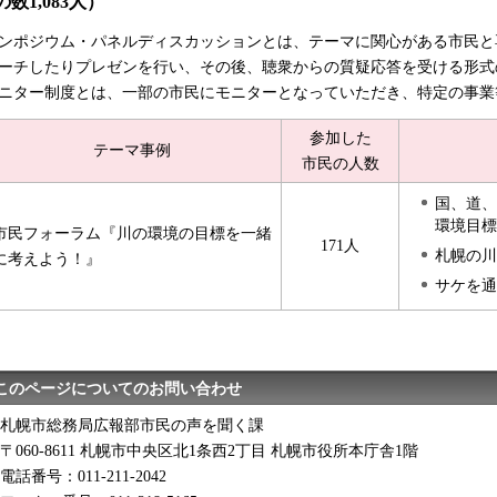
の数1,083人）
ンポジウム・パネルディスカッションとは、テーマに関心がある市民と
ーチしたり
プレゼンを行い、その後
、
聴衆からの質疑応答を受ける形式
ニター制度とは、一部の市民にモニターとなっていただき、特定の事業
参加した
テーマ事例
市民の人数
国、道、
環境目標
市民フォーラム『川の環境の目標を一緒
171人
札幌の川
に考えよう！』
サケを通
このページについてのお問い合わせ
札幌市総務局広報部市民の声を聞く課
〒060-8611 札幌市中央区北1条西2丁目 札幌市役所本庁舎1階
電話番号：011-211-2042