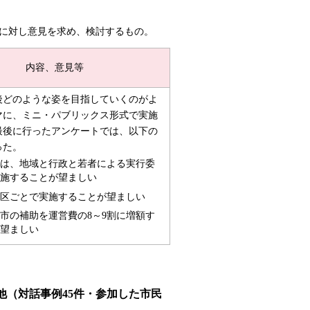
に対し
意見を求め
、検討するもの
。
内容、意見等
後どのような姿を目指していくのがよ
マに、ミニ・パブリックス形式で実施
最後に行ったアンケートでは、以下の
った。
は、地域と行政と若者による実行委
施することが望ましい
区ごとで実施することが望ましい
市の補助を運営費の8～9割に増額す
望ましい
（対話事例45件・参加した市民