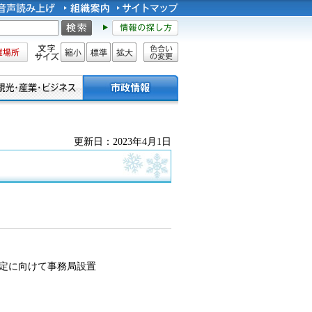
所
文字サイズ
縮小
標準
拡大
色合い
の変更
更新日：2023年4月1日
定に向けて事務局設置