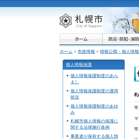
札幌市
ホーム
>
市政情報
>
情報公開・個人情報
個人情報保護
個人情報保護制度のあら
まし
個人情報保護制度の運用
札
状況
個人情報保護制度のあゆ
平
み
マ
札幌市個人情報の保護に
関する法律施行条例
平
事業者が保有する個人情