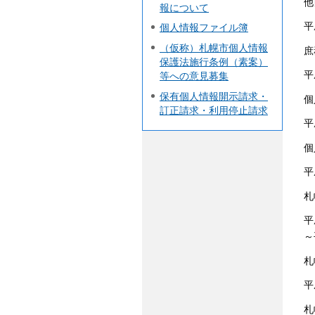
他
報について
平
個人情報ファイル簿
（仮称）札幌市個人情報
庶
保護法施行条例（素案）
平
等への意見募集
保有個人情報開示請求・
個
訂正請求・利用停止請求
平
個
平
札
平
～
札
平
札