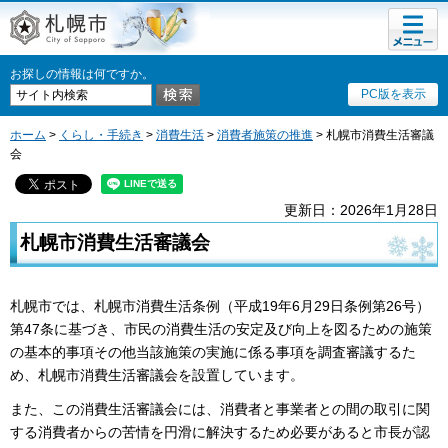
メニュ
札幌市
ー
お探しの情報は何ですか。
PC版を表示
ホーム
>
くらし・手続き
>
消費生活
>
消費者施策の推進
> 札幌市消費生活審議
会
更新日：2026年1月28日
札幌市消費生活審議会
札幌市では、札幌市消費生活条例（平成19年6月29日条例第26号）
第47条に基づき、市民の消費生活の安定及び向上を図るための施策
の基本的事項その他当該施策の実施に係る事項を調査審議するた
め、札幌市消費生活審議会を設置しています。
また、この消費生活審議会には、消費者と事業者との間の取引に関
する消費者からの苦情を円滑に解決するため必要があると市長が認