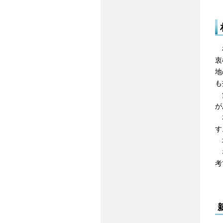
札
衷
地
も
無
が
本
す
埋
な
考