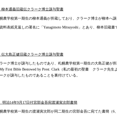
 柳本通義旧蔵伝クラーク博士譲与聖書
幌農学校第一期生の柳本通義が所蔵しており、クラーク博士が柳本へ譲
資料表紙見返しの署名に「Yanagimoto Mitsuyoshi」とあり、柳本
 伝大島正健旧蔵クラーク博士譲与聖書
ラーク博士が譲与したものであり、札幌農学校第一期生の大島正健が所
My First Bible Bestowed by Prest. Clark（私の最初の聖
ークが譲与したものであることを裏付けている。
 明治14年9月17日付宮部金吾宛渡瀬寅次郎書簡
幌農学校第一期生の渡瀬寅次郎が同二期生の宮部金吾に宛てた書簡（6、