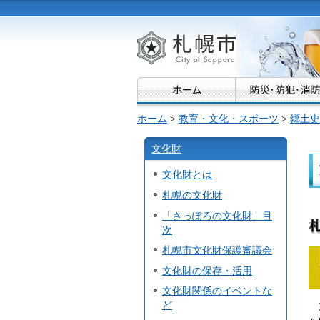
札幌市
ホーム
>
教育・文化・スポーツ
>
郷土史
文化財
文化財とは
札幌の文化財
「さっぽろの文化財」目
次
札幌市文化財保護審議会
文化財の保存・活用
文化財関係のイベントな
ど
文