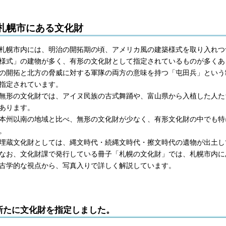
札幌市にある文化財
幌市内には、明治の開拓期の頃、アメリカ風の建築様式を取り入れつ
様式」の建物が多く、有形の文化財として指定されているものが多くあ
の開拓と北方の脅威に対する軍隊の両方の意味を持つ「屯田兵」という
指定されています。
形の文化財では、アイヌ民族の古式舞踊や、富山県から入植した人た
あります。
州以南の地域と比べ、無形の文化財が少なく、有形文化財の中でも特
。
蔵文化財としては、縄文時代・続縄文時代・擦文時代の遺物が出土し
お、文化財課で発行している冊子「札幌の文化財」では、札幌市内に
古学的な視点から、写真入りで詳しく解説しています。
新たに文化財を指定しました。