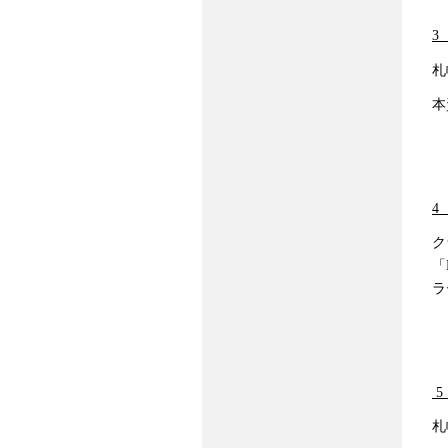
3
札
本
4
ク
「
ラ
5
札