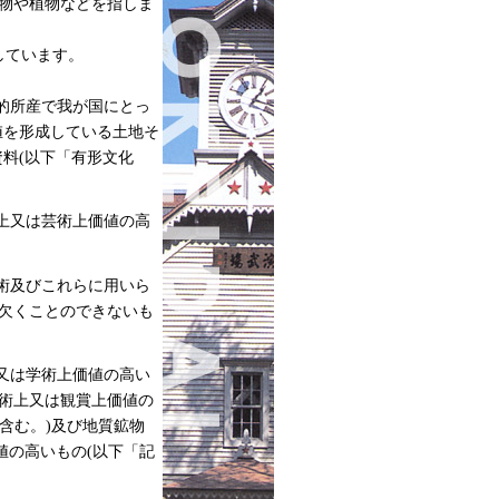
物や植物などを指しま
しています。
的所産で我が国にとっ
値を形成している土地そ
料(以下「有形文化
上又は芸術上価値の高
術及びこれらに用いら
欠くことのできないも
又は学術上価値の高い
術上又は観賞上価値の
含む。)及び地質鉱物
値の高いもの(以下「記