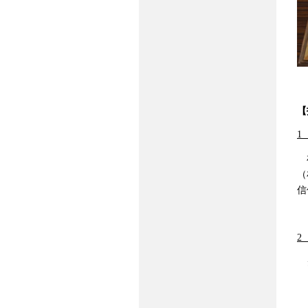
【
1
札
（
信
2
ク