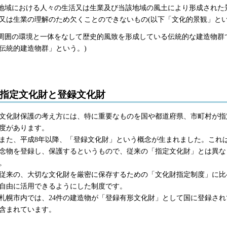
.地域における人々の生活又は生業及び当該地域の風土により形成された
又は生業の理解のため欠くことのできないもの(以下「文化的景観」とい
.周囲の環境と一体をなして歴史的風致を形成している伝統的な建造物群
伝統的建造物群」という。)
指定文化財と登録文化財
化財保護の考え方には、特に重要なものを国や都道府県、市町村が指
度があります。
た、平成8年以降、「登録文化財」という概念が生まれました。これ
念物を登録し、保護するというもので、従来の「指定文化財」とは異な
。
来の、大切な文化財を厳密に保存するための「文化財指定制度」に比
自由に活用できるようにした制度です。
幌市内では、24件の建造物が「登録有形文化財」として国に登録され
含まれています。