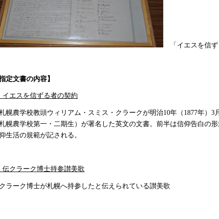
「イエスを信ず
指定文書の内容】
 イエスを信ずる者の契約
幌農学校教頭ウィリアム・スミス・クラークが明治10年（1877年）3
札幌農学校第一・二期生）が署名した英文の文書。前半は信仰告白の形
仰生活の規範が記される。
 伝クラーク博士持参讃美歌
ラーク博士が札幌へ持参したと伝えられている讃美歌