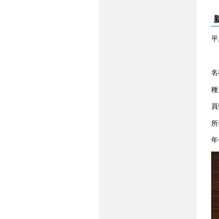
平
名
種
員
所
年