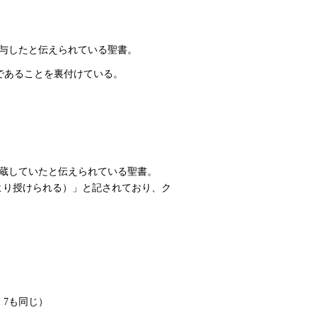
与したと伝えられている聖書。
旧蔵書であることを裏付けている。
蔵していたと伝えられている聖書。
書 クラーク先生より授けられる）」と記されており、ク
7も同じ）