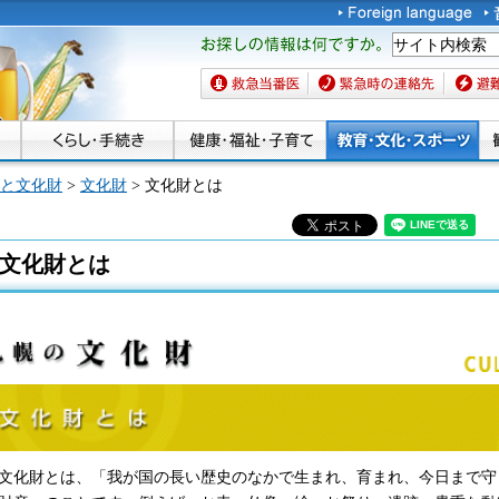
お探しの情報は何です
か。
救急当番医
緊急時の連絡先
避難場
と文化財
>
文化財
> 文化財とは
文化財とは
化財とは、「我が国の長い歴史のなかで生まれ、育まれ、今日まで守