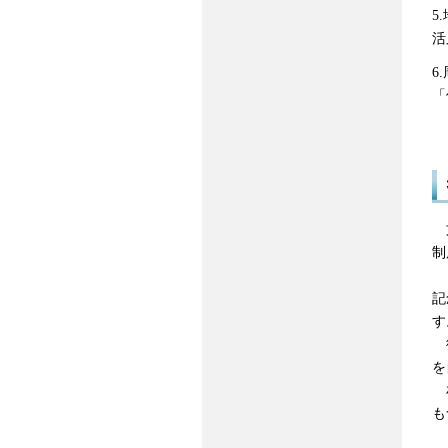
5
活
6
「
文
制
ま
記
す
従
を
札
も