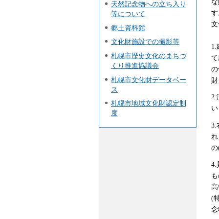
な
天然記念物への立ち入り
す
等について
文
郷土資料館
文化財施設での撮影等
1
札幌市歴史文化のまちづ
て
くり推進協議会
の
札幌市文化財データベー
財
ス
2
札幌市地域文化財認定制
い
度
3
れ
の
4
も
高
(
念