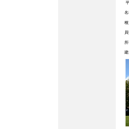
平
名
種
員
所
建