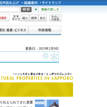
所
文字サイズ
縮小
標準
拡大
色合い
の変更
更新日：2023年2月9日
り伝えられてきた貴重