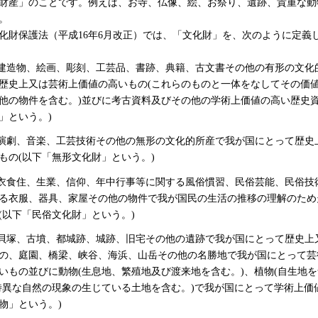
財産」のことです。例えば、お寺、仏像、絵、お祭り、遺跡、貴重な動
。
化財保護法（平成16年6月改正）では、「文化財」を、次のように定義
.建造物、絵画、彫刻、工芸品、書跡、典籍、古文書その他の有形の文化
歴史上又は芸術上価値の高いもの(これらのものと一体をなしてその価
他の物件を含む。)並びに考古資料及びその他の学術上価値の高い歴史資
」という。)
.演劇、音楽、工芸技術その他の無形の文化的所産で我が国にとって歴史
もの(以下「無形文化財」という。)
.衣食住、生業、信仰、年中行事等に関する風俗慣習、民俗芸能、民俗技
る衣服、器具、家屋その他の物件で我が国民の生活の推移の理解のため
(以下「民俗文化財」という。)
.貝塚、古墳、都城跡、城跡、旧宅その他の遺跡で我が国にとって歴史上
の、庭園、橋梁、峡谷、海浜、山岳その他の名勝地で我が国にとって芸
いもの並びに動物(生息地、繁殖地及び渡来地を含む。)、植物(自生地を
特異な自然の現象の生じている土地を含む。)で我が国にとって学術上価
物」という。)