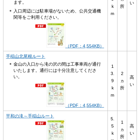
ます。
い
k
所
入口周辺には駐車場がないため、公共交通機
m
関等をご利用ください。
（PDF：4,554KB）
手稲山北尾根ルート
金山の入口から滝の沢の間は工事車両が通行
1
いたします。通行には十分注意してくださ
3.
2
い。
高
9
ヵ
い
k
所
m
（PDF：4,554KB）
平和の滝～手稲山ルート
5.
1
5
高
ヵ
k
い
所