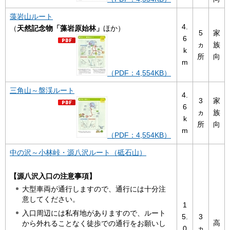
藻岩山ルート
4.
（
天然記念物「藻岩原始林」
ほか）
5
家
6
ヵ
族
k
所
向
m
（PDF：4,554KB）
三角山～盤渓ルート
4.
3
家
6
ヵ
族
k
所
向
m
（PDF：4,554KB）
中の沢～小林峠・源八沢ルート（砥石山）
【源八沢入口の注意事項】
大型車両が通行しますので、通行には十分注
意してください。
1
入口周辺には私有地がありますので、ルート
5.
3
高
から外れることなく徒歩での通行をお願いし
0
ヵ