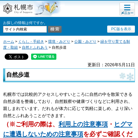
メニュ
札幌市
ー
お探しの情報は何ですか。
PC版を表示
ホーム
>
くらし・手続き
>
環境・みどり
>
公園・みどり
>
緑を守り育てる制
度・取組
>
自然とふれあう
> 自然歩道
更新日：2026年5月11日
自然歩道
札幌市では比較的アクセスしやすいところに自然の中を散策できる
自然歩道を整備しており、自然観察や健康づくりなどに利用され、
親しまれています。だれもが体力に応じて気軽に楽しめ、より深い
自然とふれあうことができます。
（※ご利用の際は、
利用上の注意事項
・
ヒグマ
に遭遇しないための注意事項
を必ずご確認くだ