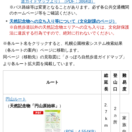
道ガイドマップより）（PDF：386KB）
※バス路線等は変更となることがあります。必ず各公共交通機関
のホームページ等をご確認ください。
天然記念物への立ち入り等について（文化財課のページ）
※自然歩道以外の天然記念物エリアへの立ち入りは、文化財保護
法に違反する行為ですので、絶対に行わないでください。
※各ルート名をクリックすると、札幌公園検索システム検索結果
（各ルートの案内）ページに移動します。
同ページ（移動先）の見取図に「さっぽろ自然歩道ガイドマップ」
より各ルート拡大図を掲載しています。
総
登
難
ルート
延
山
易
長
口
度
円山ルート
2.
（
天然記念物「円山原始林」
）
2
7
ヵ
家
k
所
族
m
（PDF：4,554KB）
向