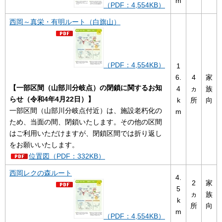
m
（PDF：4,554KB）
西岡～真栄・有明ルート（白旗山）
（PDF：4,554KB）
1
6.
4
家
【一部区間（山部川分岐点）の閉鎖に関するお知
4
ヵ
族
らせ（令和4年4月22日）】
k
所
向
一部区間（山部川分岐点付近）は、施設老朽化の
m
ため、当面の間、閉鎖いたします。その他の区間
はご利用いただけますが、閉鎖区間では折り返し
をお願いいたします。
位置図（PDF：332KB）
西岡レクの森ルート
4.
2
家
5
ヵ
族
k
所
向
m
（PDF：4,554KB）