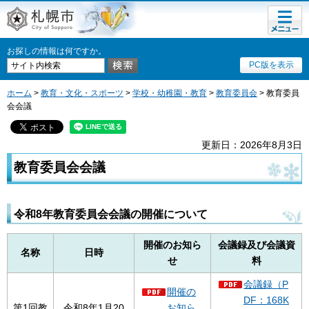
メニュ
札幌市
ー
お探しの情報は何ですか。
PC版を表示
ホーム
>
教育・文化・スポーツ
>
学校・幼稚園・教育
>
教育委員会
> 教育委員
会会議
更新日：2026年8月3日
教育委員会会議
令和8年教育委員会会議の開催について
開催のお知ら
会議録及び会議資
名称
日時
せ
料
会議録（P
開催の
DF：168K
第1回教
令和8年1月20
お知ら