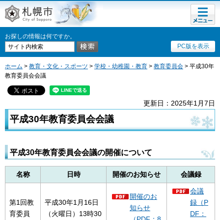
メニュ
札幌市
ー
お探しの情報は何ですか。
PC版を表示
ホーム
>
教育・文化・スポーツ
>
学校・幼稚園・教育
>
教育委員会
> 平成30年
教育委員会会議
更新日：2025年1月7日
平成30年教育委員会会議
平成30年教育委員会会議の開催について
名称
日時
開催のお知らせ
会議録
会議
開催のお
第1回教
平成30年1月16日
録（P
知らせ
育委員
（火曜日）13時30
DF：
（PDF：8