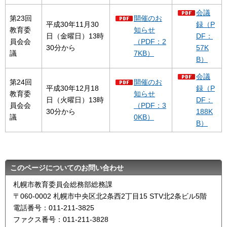
会議
第23回
開催のお
平成30年11月30
録（P
教育委
知らせ
日（金曜日）13時
DF：
員会会
（PDF：2
30分から
57K
議
7KB）
B）
会議
第24回
開催のお
平成30年12月18
録（P
教育委
知らせ
日（火曜日）13時
DF：
員会会
（PDF：3
30分から
188K
議
0KB）
B）
このページについてのお問い合わせ
札幌市教育委員会総務部総務課
〒060-0002 札幌市中央区北2条西2丁目15 STV北2条ビル5階
電話番号：011-211-3825
ファクス番号：011-211-3828