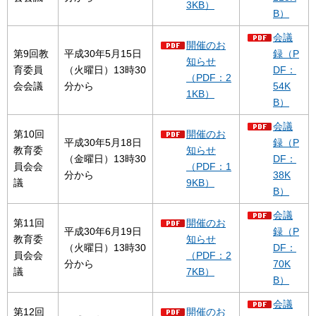
3KB）
B）
会議
開催のお
第9回教
平成30年5月15日
録（P
知らせ
育委員
（火曜日）13時30
DF：
（PDF：2
会会議
分から
54K
1KB）
B）
会議
第10回
開催のお
平成30年5月18日
録（P
教育委
知らせ
（金曜日）13時30
DF：
員会会
（PDF：1
分から
38K
議
9KB）
B）
会議
第11回
開催のお
平成30年6月19日
録（P
教育委
知らせ
（火曜日）13時30
DF：
員会会
（PDF：2
分から
70K
議
7KB）
B）
会議
第12回
開催のお