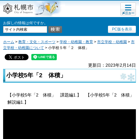
メニュ
札幌市
ー
お探しの情報は何ですか。
PC版を表示
ホーム
>
教育・文化・スポーツ
>
学校・幼稚園・教育
>
市立学校・幼稚園
>
市
立学校・幼稚園について
> 小学校５年「２ 体積」
更新日：2023年2月14日
小学校5年「2 体積」
【小学校5年「2 体積」 課題編1.】 【小学校5年「2 体積」
解説編1.】