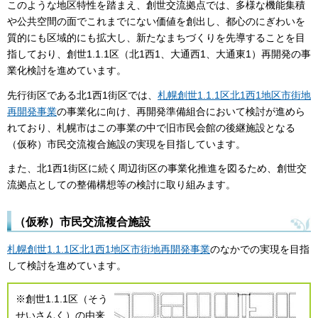
このような地区特性を踏まえ、創世交流拠点では、多様な機能集積
や公共空間の面でこれまでにない価値を創出し、都心のにぎわいを
質的にも区域的にも拡大し、新たなまちづくりを先導することを目
指しており、創世1.1.1区（北1西1、大通西1、大通東1）再開発の事
業化検討を進めています。
先行街区である北1西1街区では、
札幌創世1.1.1区北1西1地区市街地
再開発事業
の事業化に向け、再開発準備組合において検討が進めら
れており、札幌市はこの事業の中で旧市民会館の後継施設となる
（仮称）市民交流複合施設の実現を目指しています。
また、北1西1街区に続く周辺街区の事業化推進を図るため、創世交
流拠点としての整備構想等の検討に取り組みます。
（仮称）市民交流複合施設
札幌創世1.1.1区北1西1地区市街地再開発事業
のなかでの実現を目指
して検討を進めています。
※創世1.1.1区（そう
せいさんく）の由来