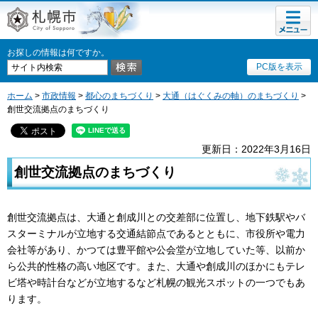
メニュ
札幌市
ー
お探しの情報は何ですか。
PC版を表示
ホーム
>
市政情報
>
都心のまちづくり
>
大通（はぐくみの軸）のまちづくり
>
創世交流拠点のまちづくり
更新日：2022年3月16日
創世交流拠点のまちづくり
創世交流拠点は、大通と創成川との交差部に位置し、地下鉄駅やバ
スターミナルが立地する交通結節点であるとともに、市役所や電力
会社等があり、かつては豊平館や公会堂が立地していた等、以前か
ら公共的性格の高い地区です。また、大通や創成川のほかにもテレ
ビ塔や時計台などが立地するなど札幌の観光スポットの一つでもあ
ります。