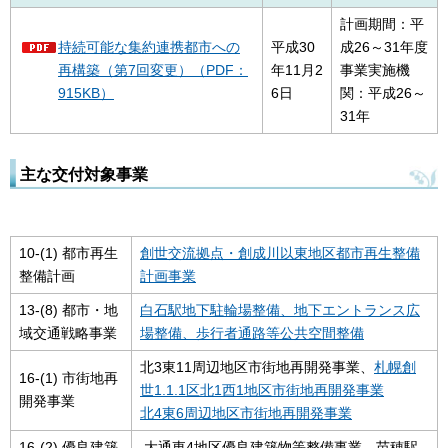
計画期間：平
持続可能な集約連携都市への
平成30
成26～31年度
再構築（第7回変更）（PDF：
年11月2
事業実施機
915KB）
6日
関：平成26～
31年
主な交付対象事業
10-(1) 都市再生
創世交流拠点・創成川以東地区都市再生整備
整備計画
計画事業
13-(8) 都市・地
白石駅地下駐輪場整備、地下エントランス広
域交通戦略事業
場整備、歩行者通路等公共空間整備
北3東11周辺地区市街地再開発事業、
札幌創
16-(1) 市街地再
世1.1.1区北1西1地区市街地再開発事業
開発事業
北4東6周辺地区市街地再開発事業
16-(2) 優良建築
大通東4地区優良建築物等整備事業、苗穂駅