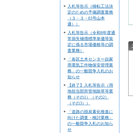
入札等告示（移転工法決
定のための予備調査業務
（３・３・83号山本
通））
入札等告示（令和8年度通
常損失補償標準単価等策
定に係る市場価格等の調
査業務）
「各区土木センター自家
用電気工作物保安管理業
務」の一般競争入札のお
知らせ
【終了】入札等告示（用
地担当部所管地除草等業
務（その1）（その2）
（その3））
「道路の脱炭素化推進に
向けた調査・検討業務」
の一般競争入札のお知ら
せ