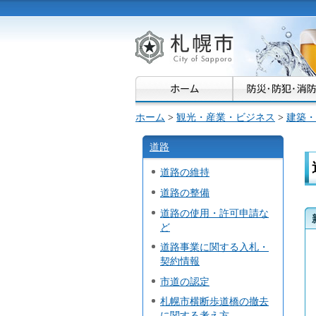
札幌市
ホーム
>
観光・産業・ビジネス
>
建築・
道路
道路の維持
道路の整備
道路の使用・許可申請な
ど
道路事業に関する入札・
契約情報
市道の認定
札幌市横断歩道橋の撤去
に関する考え方