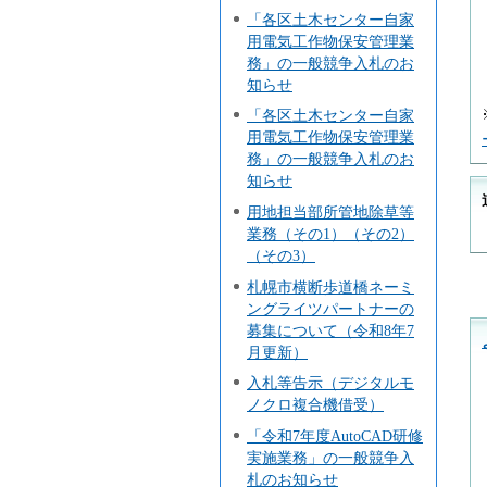
「各区土木センター自家
用電気工作物保安管理業
務」の一般競争入札のお
知らせ
「各区土木センター自家
用電気工作物保安管理業
務」の一般競争入札のお
知らせ
用地担当部所管地除草等
業務（その1）（その2）
（その3）
札幌市横断歩道橋ネーミ
ングライツパートナーの
募集について（令和8年7
月更新）
入札等告示（デジタルモ
ノクロ複合機借受）
「令和7年度AutoCAD研修
実施業務」の一般競争入
札のお知らせ