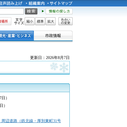
所
文字サイズ
縮小
標準
拡大
色合い
の変更
更新日：2026年8月7日
7日）
8日）
周辺道路（鉄北線・厚別東町31号