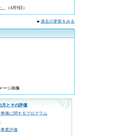
た。
（4月9日）
►
過去の更新をみる
。
メージ画像
め方とその評価
路整備に関するプログラム
業
共事業評価