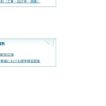
表彰（工事・設計等・測量）
資料
の駅前広場
溝整備における標準構造図集