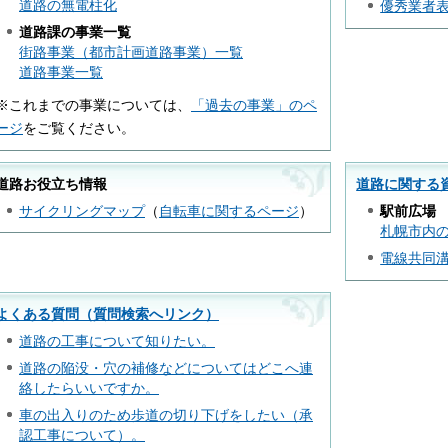
道路の無電柱化
優秀業者
道路課の事業一覧
街路事業（都市計画道路事業）一覧
道路事業一覧
※これまでの事業については、
「過去の事業」のペ
ージ
をご覧ください。
道路お役立ち情報
道路に関する
サイクリングマップ
（
自転車に関するページ
）
駅前広場
札幌市内
電線共同
よくある質問（質問検索へリンク）
道路の工事について知りたい。
道路の陥没・穴の補修などについてはどこへ連
絡したらいいですか。
車の出入りのため歩道の切り下げをしたい（承
認工事について）。