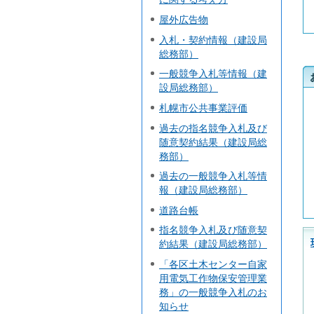
屋外広告物
入札・契約情報（建設局
総務部）
一般競争入札等情報（建
設局総務部）
札幌市公共事業評価
過去の指名競争入札及び
随意契約結果（建設局総
務部）
過去の一般競争入札等情
報（建設局総務部）
道路台帳
指名競争入札及び随意契
約結果（建設局総務部）
「各区土木センター自家
用電気工作物保安管理業
務」の一般競争入札のお
知らせ