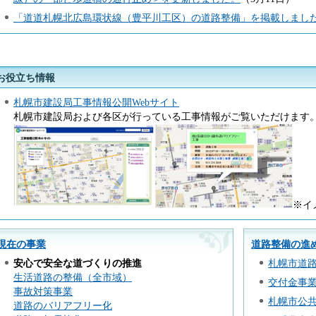
「道道札幌北広島環状線（豊平川工区）の道路整備」を掲載しまし
お役立ち情報
札幌市建設局工事情報公開Webサイト
札幌市建設局および各区が行っている工事情報がご覧いただけます
※イ
現在の事業
道路整備の進
安心で安全な道づくりの推進
札幌市道
生活道路の整備（全市域）
交付金事
事故対策事業
札幌市公
道路のバリアフリー化