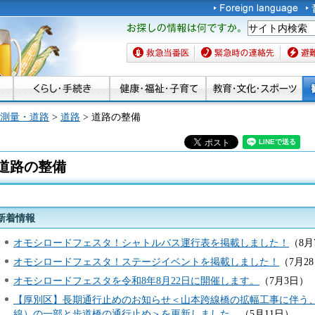
お探しの情報は何です
か。
救急当番医
緊急時の連絡先
避難場
測量・道路
>
道路
> 道路の整備
道路の整備
新着情報
オモシロードフェスタ！シャトルバス運行表を掲載しました！
（8月
オモシロードフェスタ！ステージイベントを掲載しました！
（7月2
オモシロードフェスタを令和8年8月22日に開催します。
（7月3日）
【厚別区】長期通行止めのお知らせ＜山本跨線橋の拡幅工事に伴う、
線）の一部と歩道橋の通行止め＞を更新しました。
（5月11日）