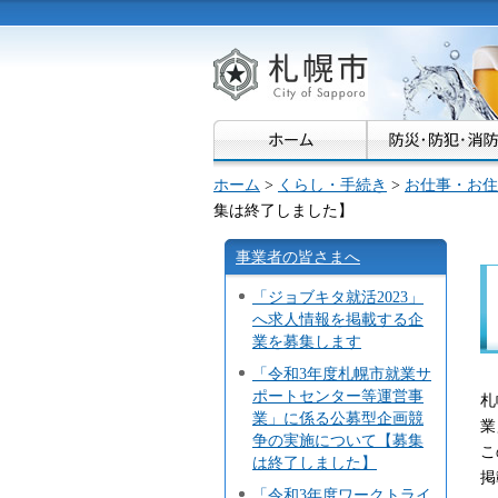
札幌市
ホーム
>
くらし・手続き
>
お仕事・お住
集は終了しました】
事業者の皆さまへ
「ジョブキタ就活2023」
へ求人情報を掲載する企
業を募集します
「令和3年度札幌市就業サ
ポートセンター等運営事
札
業」に係る公募型企画競
業
争の実施について【募集
こ
は終了しました】
掲
「令和3年度ワークトライ