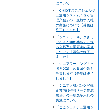
について
「令和5年度ここシェルジ
ュ運用システム等保守管
理業務」の一般競争入札
の実施について【募集は
終了しました】
「シニアワーキングさっ
ぽろ2023開催業務」に係
る公募型企画競争の実施
について【募集は終了し
ました】
「シニアワーキングさっ
ぽろ2023」の参加企業を
募集します【募集は終了
しました】
「シニア人材バンク登録
企業向け特設ページ作成
業務」の一般競争入札の
実施について
「ここシェルジュ運用シ