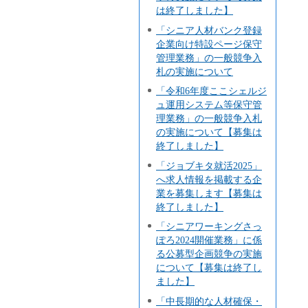
は終了しました】
「シニア人材バンク登録
企業向け特設ページ保守
管理業務」の一般競争入
札の実施について
「令和6年度ここシェルジ
ュ運用システム等保守管
理業務」の一般競争入札
の実施について【募集は
終了しました】
「ジョブキタ就活2025」
へ求人情報を掲載する企
業を募集します【募集は
終了しました】
「シニアワーキングさっ
ぽろ2024開催業務」に係
る公募型企画競争の実施
について【募集は終了し
ました】
「中長期的な人材確保・