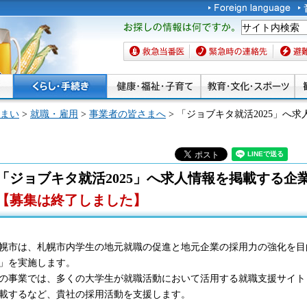
お探しの情報は何です
か。
救急当番医
緊急時の連絡先
避難場
まい
>
就職・雇用
>
事業者の皆さまへ
> 「ジョブキタ就活2025」へ
「ジョブキタ就活2025」へ求人情報を掲載する企
【募集は終了しました】
幌市は、札幌市内学生の地元就職の促進と地元企業の採用力の強化を目
」を実施します。
の事業では、多くの大学生が就職活動において活用する就職支援サイト「
載するなど、貴社の採用活動を支援します。