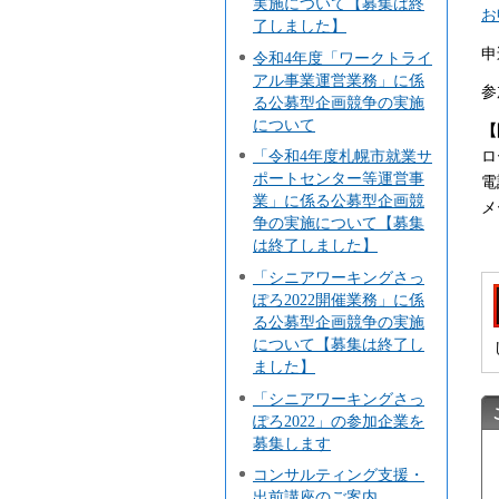
実施について【募集は終
お
了しました】
申
令和4年度「ワークトライ
アル事業運営業務」に係
参
る公募型企画競争の実施
について
【
ロ
「令和4年度札幌市就業サ
ポートセンター等運営事
電
業」に係る公募型企画競
メー
争の実施について【募集
は終了しました】
「シニアワーキングさっ
ぽろ2022開催業務」に係
る公募型企画競争の実施
について【募集は終了し
ました】
「シニアワーキングさっ
ぽろ2022」の参加企業を
募集します
コンサルティング支援・
出前講座のご案内