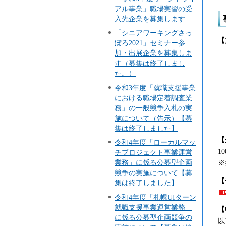
アル事業」職場実習の受
入先企業を募集します
「シニアワーキングさっ
【
ぽろ2021」セミナー参
加・出展企業を募集しま
す（募集は終了しまし
た。）
令和3年度「就職支援事業
における職場定着調査業
務」の一般競争入札の実
施について（告示）【募
集は終了しました】
【
令和4年度「ローカルマッ
1
チプロジェクト事業運営
業務」に係る公募型企画
※
競争の実施について【募
【
集は終了しました】
令和4年度「札幌UIターン
就職支援事業運営業務」
【
に係る公募型企画競争の
以