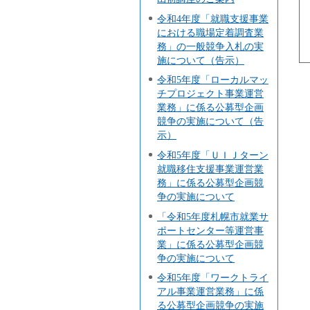
令和4年度「就職支援事業
における職場定着調査業
務」の一般競争入札の実
施について（告示）
令和5年度「ローカルマッ
チプロジェクト事業運営
業務」に係る公募型企画
競争の実施について（告
示）
令和5年度「ＵＩＪターン
就職移住支援事業運営業
務」に係る公募型企画競
争の実施について
「令和5年度札幌市就業サ
ポートセンター等運営事
業」に係る公募型企画競
争の実施について
令和5年度「ワークトライ
アル事業運営業務」に係
る公募型企画競争の実施