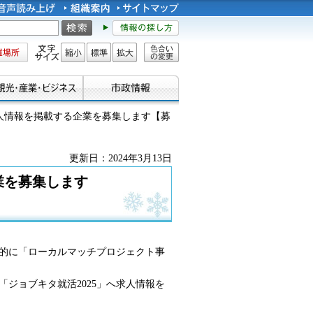
所
文字サイズ
縮小
標準
拡大
色合い
の変更
求人情報を掲載する企業を募集します【募
更新日：2024年3月13日
業を募集します
的に「ローカルマッチプロジェクト事
ジョブキタ就活2025」へ求人情報を