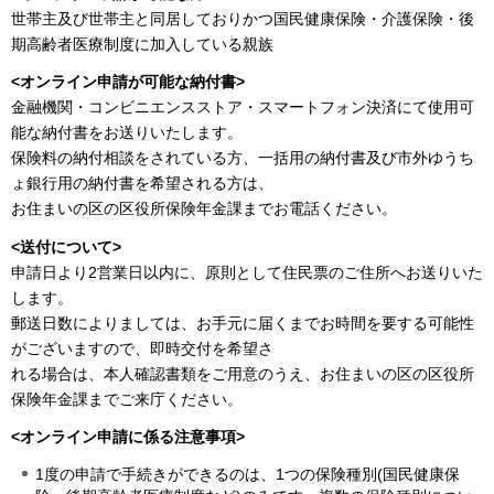
世帯主及び世帯主と同居しておりかつ国民健康保険・介護保険・後
期高齢者医療制度に加入している親族
<オンライン申請が可能な納付書>
金融機関・コンビニエンスストア・スマートフォン決済にて使用可
能な納付書をお送りいたします。
保険料の納付相談をされている方、一括用の納付書及び市外ゆうち
ょ銀行用の納付書を希望される方は、
お住まいの区の区役所保険年金課までお電話ください。
<送付について>
申請日より2営業日以内に、原則として住民票のご住所へお送りいた
します。
郵送日数によりましては、お手元に届くまでお時間を要する可能性
がございますので、即時交付を希望さ
れる場合は、本人確認書類をご用意のうえ、お住まいの区の区役所
保険年金課までご来庁ください。
<オンライン申請に係る注意事項>
1度の申請で手続きができるのは、1つの保険種別(国民健康保