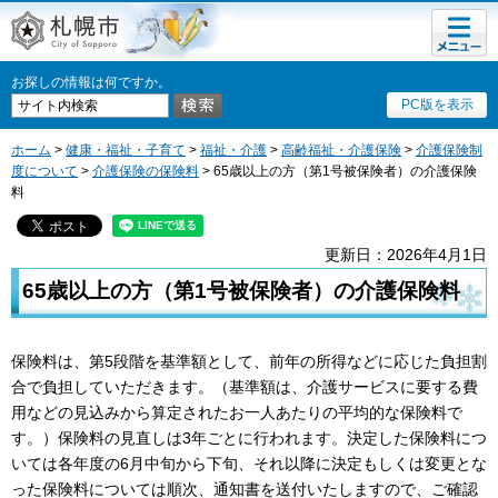
メニュ
札幌市
ー
お探しの情報は何ですか。
PC版を表示
ホーム
>
健康・福祉・子育て
>
福祉・介護
>
高齢福祉・介護保険
>
介護保険制
度について
>
介護保険の保険料
> 65歳以上の方（第1号被保険者）の介護保険
料
更新日：2026年4月1日
65歳以上の方（第1号被保険者）の介護保険料
保険料は、第5段階を基準額として、前年の所得などに応じた負担割
合で負担していただきます。（基準額は、介護サービスに要する費
用などの見込みから算定されたお一人あたりの平均的な保険料で
す。）保険料の見直しは3年ごとに行われます。決定した保険料につ
いては各年度の6月中旬から下旬、それ以降に決定もしくは変更とな
った保険料については順次、通知書を送付いたしますので、ご確認