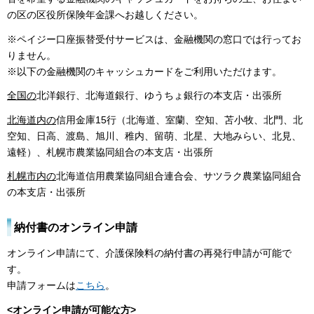
の区の区役所保険年金課へお越しください。
※ペイジー口座振替受付サービスは、金融機関の窓口では行ってお
りません。
※以下の金融機関のキャッシュカードをご利用いただけます。
全国の
北洋銀行、北海道銀行、ゆうちょ銀行の本支店・出張所
北海道内の
信用金庫15行（北海道、室蘭、空知、苫小牧、北門、北
空知、日高、渡島、旭川、稚内、留萌、北星、大地みらい、北見、
遠軽）、札幌市農業協同組合の本支店・出張所
札幌市内の
北海道信用農業協同組合連合会、サツラク農業協同組合
の本支店・出張所
納付書のオンライン申請
オンライン申請にて、介護保険料の納付書の再発行申請が可能で
す。
申請フォームは
こちら
。
<オンライン申請が可能な方>