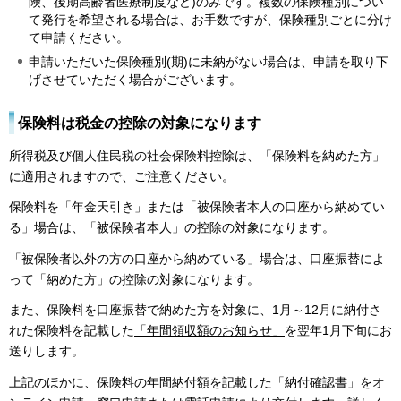
険、後期高齢者医療制度など)のみです。複数の保険種別につい
て発行を希望される場合は、お手数ですが、保険種別ごとに分け
て申請ください。
申請いただいた保険種別(期)に未納がない場合は、申請を取り下
げさせていただく場合がございます。
保険料は税金の控除の対象になります
所得税及び個人住民税の社会保険料控除は、「保険料を納めた方」
に適用されますので、ご注意ください。
保険料を「年金天引き」または「被保険者本人の口座から納めてい
る」場合は、「被保険者本人」の控除の対象になります。
「被保険者以外の方の口座から納めている」場合は、口座振替によ
って「納めた方」の控除の対象になります。
また、保険料を口座振替で納めた方を対象に、1月～12月に納付さ
れた保険料を記載した
「年間領収額のお知らせ」
を翌年1月下旬にお
送りします。
上記のほかに、保険料の年間納付額を記載した
「納付確認書」
をオ