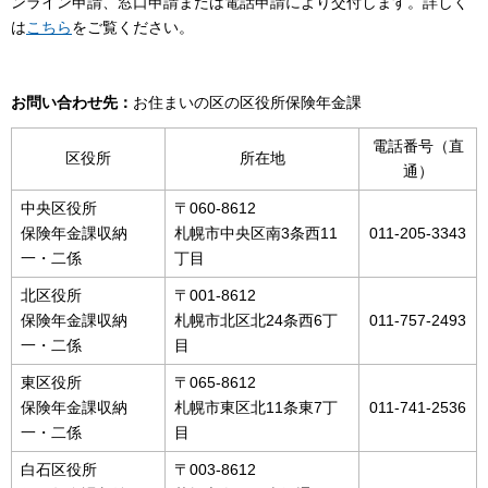
ンライン申請、窓口申請または電話申請により交付します。詳しく
は
こちら
をご覧ください。
お問い合わせ先：
お住まいの区の区役所保険年金課
電話番号（直
区役所
所在地
通）
中央区役所
〒060-8612
保険年金課収納
札幌市中央区南3条西11
011-205-3343
一・二係
丁目
北区役所
〒001-8612
保険年金課収納
札幌市北区北24条西6丁
011-757-2493
一・二係
目
東区役所
〒065-8612
保険年金課収納
札幌市東区北11条東7丁
011-741-2536
一・二係
目
白石区役所
〒003-8612