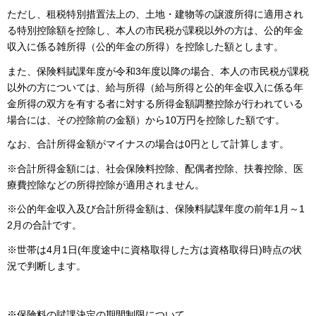
ただし、租税特別措置法上の、土地・建物等の譲渡所得に適用され
る特別控除額を控除し、本人の市民税が課税以外の方は、公的年金
収入に係る雑所得（公的年金の所得）を控除した額とします。
また、保険料賦課年度が令和3年度以降の場合、本人の市民税が課税
以外の方については、給与所得（給与所得と公的年金収入に係る年
金所得の双方を有する者に対する所得金額調整控除が行われている
場合には、その控除前の金額）から10万円を控除した額です。
なお、合計所得金額がマイナスの場合は0円として計算します。
※合計所得金額には、社会保険料控除、配偶者控除、扶養控除、医
療費控除などの所得控除が適用されません。
※公的年金収入及び合計所得金額は、保険料賦課年度の前年1月～1
2月の合計です。
※世帯は4月1日(年度途中に資格取得した方は資格取得日)時点の状
況で判断します。
※保険料の賦課決定の期間制限について