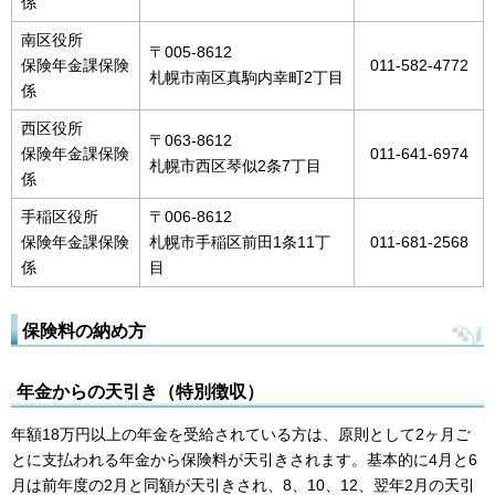
係
南区役所
〒005-8612
保険年金課保険
011-582-4772
札幌市南区真駒内幸町2丁目
係
西区役所
〒063-8612
保険年金課保険
011-641-6974
札幌市西区琴似2条7丁目
係
手稲区役所
〒006-8612
保険年金課保険
札幌市手稲区前田1条11丁
011-681-2568
係
目
保険料の納め方
年金からの天引き（特別徴収）
年額18万円以上の年金を受給されている方は、原則として2ヶ月ご
とに支払われる年金から保険料が天引きされます。基本的に4月と6
月は前年度の2月と同額が天引きされ、8、10、12、翌年2月の天引