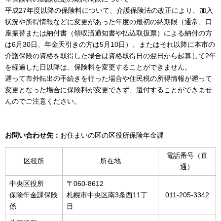
平成27年度以降の保険料について、介護保険法の改正により、加入
状況や所得情報などに変更があった年度の最初の納期限（通常、口
座振替または納付書（領収済通知書や払込取扱票）による納付の方
は6月30日、年金天引きの方は5月10日）、またはそれ以降に本市の
介護保険の資格を取得した場合は資格取得日の翌日から起算して2年
を経過した日以降は、保険料を変更することができません。
遡って市外転出の手続きを行った場合や住民税の所得情報が遡って
変更となった場合に保険料が変更できず、還付することができませ
んのでご注意ください。
お問い合わせ先：
お住まいの区の区役所保険年金課
電話番号（直
区役所
所在地
通）
中央区役所
〒060-8612
保険年金課保険
札幌市中央区南3条西11丁
011-205-3342
係
目