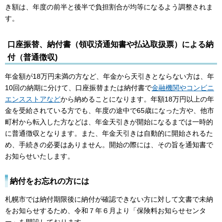
き額は、年度の前半と後半で負担割合が均等になるよう調整されま
す。
口座振替、納付書（領収済通知書や払込取扱票）による納
付（普通徴収)
年金額が18万円未満の方など、年金から天引きとならない方は、年
10回の納期に分けて、口座振替または納付書で
金融機関やコンビニ
エンスストアなど
から納めることになります。年額18万円以上の年
金を受給されている方でも、年度の途中で65歳になった方や、他市
町村から転入した方などは、年金天引きが開始になるまでは一時的
に普通徴収となります。また、年金天引きは自動的に開始されるた
め、手続きの必要はありません。開始の際には、その旨を通知書で
お知らせいたします。
納付をお忘れの方には
札幌市では納付期限後に納付が確認できない方に対して文書で未納
をお知らせするため、令和７年６月より「保険料お知らせセンタ
ー」を開設しております。