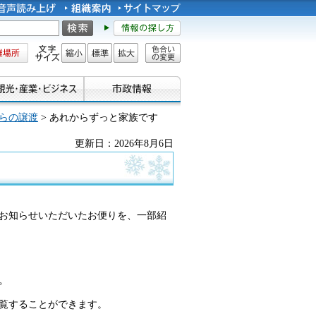
所
文字サイズ
縮小
標準
拡大
色合い
の変更
からの譲渡
> あれからずっと家族です
更新日：2026年8月6日
お知らせいただいたお便りを、一部紹
。
覧することができます。