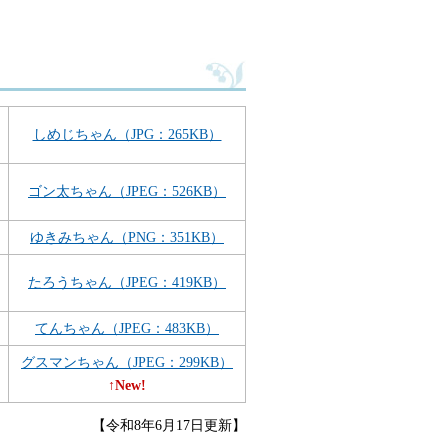
しめじちゃん（JPG：265KB）
ゴン太ちゃん（JPEG：526KB）
ゆきみちゃん（PNG：351KB）
たろうちゃん（JPEG：419KB）
てんちゃん（JPEG：483KB）
グスマンちゃん（JPEG：299KB）
↑New!
【令和8年6月17日更新】