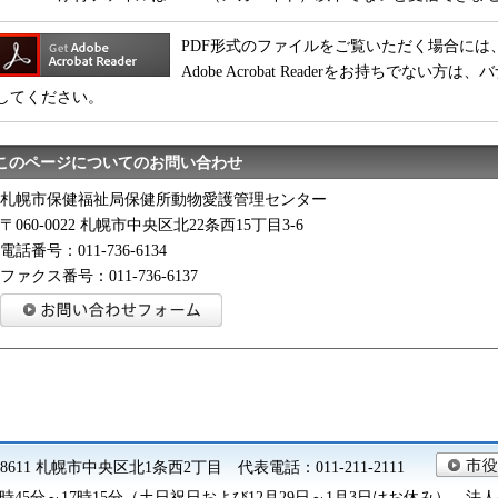
PDF形式のファイルをご覧いただく場合には、Adobe
Adobe Acrobat Readerをお持ちでな
してください。
このページについてのお問い合わせ
札幌市保健福祉局保健所動物愛護管理センター
〒060-0022 札幌市中央区北22条西15丁目3-6
電話番号：011-736-6134
ファクス番号：011-736-6137
0-8611 札幌市中央区北1条西2丁目 代表電話：011-211-2111
45分～17時15分（土日祝日および12月29日～1月3日はお休み） 法人番号 9