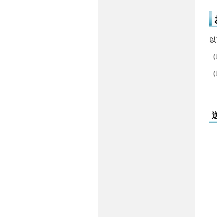
以
（
（P