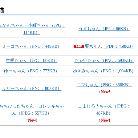
猫
みかんちゃん・小町ちゃん（JPG：
うずちゃん（JPG：66KB）
114KB）
ミーコちゃん（PNG：449KB）
要ちゃん（PDF：458KB）
空愛ちゃん（JPG：80KB）
ちゃいちゃん（PNG：693KB）
ゆーちゃん（PNG：773KB）
ゆきみちゃん（PNG：1,004KB）
コマちゃん（PNG：366KB）
リリーちゃん（PNG：802KB）
↑New!
おちびったちゃん・コレシキちゃ
こまじろうちゃん（JPEG：
ん（JPEG：557KB）
487KB）
↑New!
↑New!