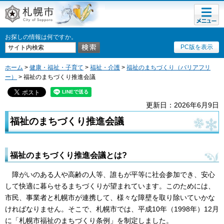
メニュ
札幌市
ー
お探しの情報は何ですか。
PC版を表示
ホーム
>
健康・福祉・子育て
>
福祉・介護
>
福祉のまちづくり（バリアフリ
ー）
> 福祉のまちづくり推進会議
更新日：2026年6月9日
福祉のまちづくり推進会議
福祉のまちづくり推進会議とは?
障がいのある人や高齢の人等、誰もが平等に社会参加でき、安心
して快適に暮らせるまちづくりが望まれています。このためには、
市民、事業者と札幌市が連携して、様々な障壁を取り除いていかな
ければなりません。そこで、札幌市では、平成10年（1998年）12月
に「札幌市福祉のまちづくり条例」を制定しました。