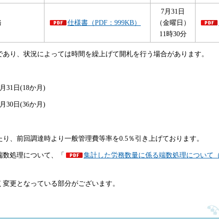
7月31日
務
仕様書（PDF：999KB）
（金曜日）
11時30分
であり、状況によっては
時間
を繰上げて開札を行う場合があります。
31日(18か月)
30日(36か月)
り、前回調達時より一般管理費等率を0.5％引き上げております。
端数処理について、「
集計した労務数量に係る端数処理について（お
く変更となっている部分がございます。