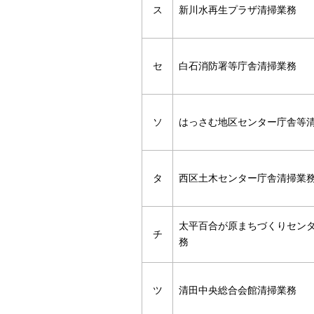
ス
新川水再生プラザ清掃業務
セ
白石消防署等庁舎清掃業務
ソ
はっさむ地区センター庁舎等
タ
西区土木センター庁舎清掃業
太平百合が原まちづくりセン
チ
務
ツ
清田中央総合会館清掃業務