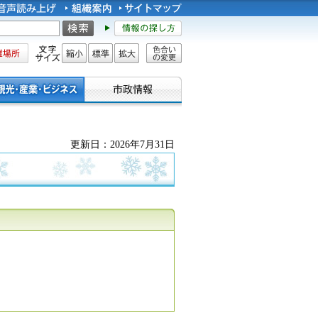
所
文字サイズ
縮小
標準
拡大
色合い
の変更
更新日：2026年7月31日