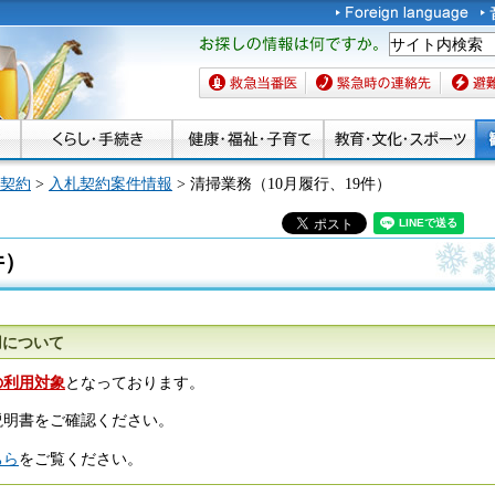
お探しの情報は何です
か。
救急当番医
緊急時の連絡先
避難場
契約
>
入札契約案件情報
> 清掃業務（10月履行、19件）
件）
用について
の利用対象
となっております。
説明書をご確認ください。
ちら
をご覧ください。