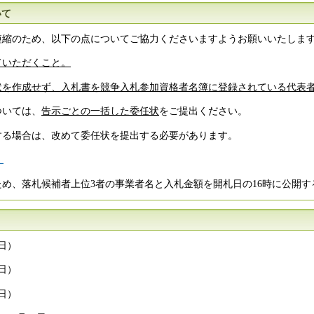
いて
短縮のため、以下の点についてご協力くださいますようお願いいたしま
ていただくこと。
状を作成せず、入札書を競争入札参加資格者名簿に登録されている代表
ついては、
告示ごとの一括した委任状
をご提出ください。
する場合は、改めて委任状を提出する必要があります。
）
め、落札候補者上位3者の事業者名と入札金額を開札日の16時に公開す
日）
日）
日）