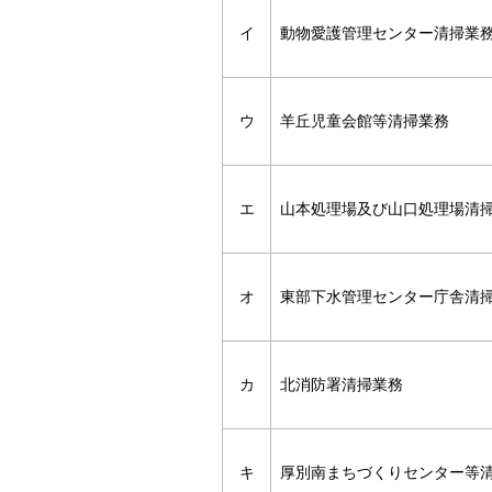
イ
動物愛護管理センター清掃業
ウ
羊丘児童会館等清掃業務
エ
山本処理場及び山口処理場清
オ
東部下水管理センター庁舎清
カ
北消防署清掃業務
キ
厚別南まちづくりセンター等