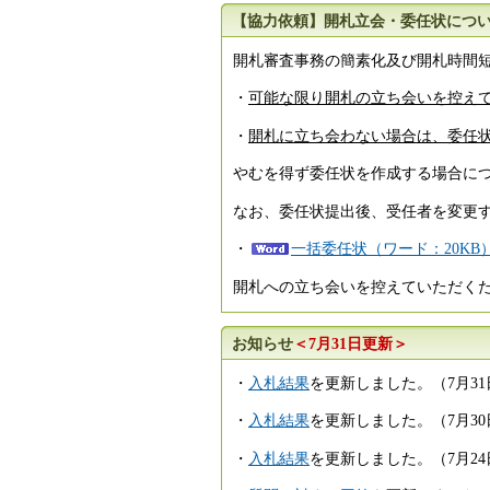
【協力依頼】開札立会・委任状につ
開札審査事務の簡素化及び開札時間
・
可能な限り開札の立ち会いを控え
・
開札に立ち会わない場合は、委任
やむを得ず委任状を作成する場合に
なお、委任状提出後、受任者を変更
・
一括委任状（ワード：20KB
開札への立ち会いを控えていただくた
お知らせ
＜7月31日更新＞
・
入札結果
を更新しました。（7月31
・
入札結果
を更新しました。（7月30
・
入札結果
を更新しました。（7月24