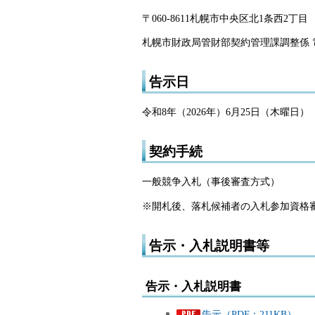
〒060-8611札幌市中央区北1条西2丁目
札幌市財政局管財部契約管理課調整係 電話01
告示日
令和8年（2026年）6月25日（木曜日）
契約手続
一般競争入札（事後審査方式）
※開札後、落札候補者の入札参加資格
告示・入札説明書等
告示・入札説明書
告示（PDF：211KB）