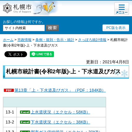
メニュ
札幌市
ー
お探しの情報は何ですか。
PC版を表示
ホーム
>
市政情報
>
条例・規則・告示・統計
>
さっぽろ統計情報
> 札幌市統計
書(令和2年版)-上・下水道及びガス
更新日：2021年4月8日
札幌市統計書(令和2年版)-上・下水道及びガス
第13章「上・下水道及びガス」（PDF：184KB）
13-1
上水道状況（エクセル：58KB）
13-2
下水道状況（エクセル：38KB）