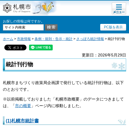
メニュ
札幌市
ー
お探しの情報は何ですか。
PC版を表示
ホーム
>
市政情報
>
条例・規則・告示・統計
>
さっぽろ統計情報
> 統計刊行物
更新日：2026年5月29日
統計刊行物
札幌市まちづくり政策局企画課で発行している統計刊行物は、以下
のとおりです。
※以前掲載しておりました「札幌市政概要」のデータにつきまして
は、「
市の概要
」ページ内に移動しました。
(1)札幌市統計書