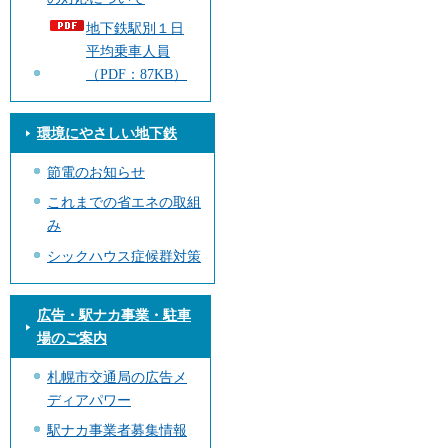
地下鉄駅別１日
平均乗車人員
（PDF：87KB）
環境にやさしい地下鉄
節電のお知らせ
これまでの省エネの取組
み
シックハウス症候群対策
広告・駅ナカ事業・駐車
場のご案内
札幌市交通局の広告メ
ディアパワー
駅ナカ事業者募集情報