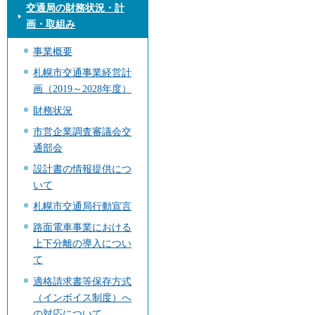
交通局の財務状況・計
画・取組み
事業概要
札幌市交通事業経営計
画（2019～2028年度）
財務状況
市営企業調査審議会交
通部会
設計書の情報提供につ
いて
札幌市交通局行動宣言
路面電車事業における
上下分離の導入につい
て
適格請求書等保存方式
（インボイス制度）へ
の対応について