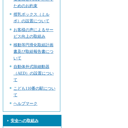
ためのお約束
授乳ボックス（ミル
ポ）の設置について
お客様の声によるサー
ビス向上の取組み
移動等円滑化取組計画
書及び取組報告書につ
いて
自動体外式除細動器
（AED）の設置につい
て
こども110番の駅につい
て
ヘルプマーク
安全への取組み