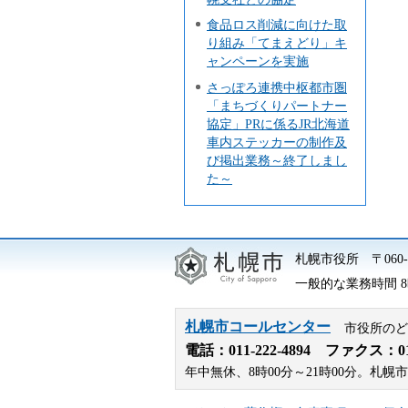
食品ロス削減に向けた取
り組み「てまえどり」キ
ャンペーンを実施
さっぽろ連携中枢都市圏
「まちづくりパートナー
協定」PRに係るJR北海道
車内ステッカーの制作及
び掲出業務～終了しまし
た～
札幌市役所
〒06
一般的な業務時間 8時
札幌市コールセンター
市役所のど
電話：
011-222-4894
ファクス：011-
年中無休、8時00分～21時00分。