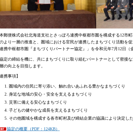
本郵便株式会社北海道支社とさっぽろ連携中枢都市圏を構成する12市
のより一層の推進と、圏域における官民が連携したまちづくり活動を促
連携中枢都市圏『まちづくりパートナー協定』」を令和元年7月12日（
協定の締結を機に、共にまちづくりに取り組むパートナーとして密接な
層の向上を目指します。
連携事項】
圏域内の住民に寄り添い、触れ合いあふれる豊かなまちづくり
身近な地域の安心・安全を支えるまちづくり
災害に備える安心なまちづくり
子どもの健やかな成長を支えるまちづくり
その他圏域を構成する各市町村及び締結企業の協議により決定し
協定の概要（PDF：124KB）