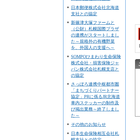
日本郵便株式会社北海道
支社との協定
新篠津大塚ファームと
（公財）札幌国際プラザ
の連携がスタートしまし
た～規格外の有機野菜
を、外国人の支援へ～
SOMPOひまわり生命保険
株式会社・損害保険ジャ
パン株式会社札幌支店と
の協定
さっぽろ連携中枢都市圏
「まちづくりパートナー
協定」PRに係るJR北海道
車内ステッカーの制作及
び掲出業務～終了しまし
た～
その他のお知らせ
日本生命保険相互会社札
幌支社との協定