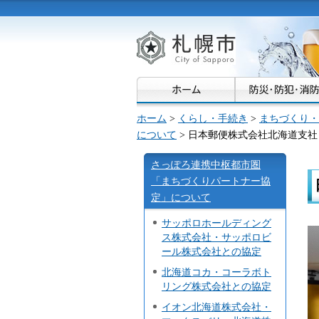
札幌市
ホーム
>
くらし・手続き
>
まちづくり・
について
> 日本郵便株式会社北海道支
さっぽろ連携中枢都市圏
「まちづくりパートナー協
定」について
サッポロホールディング
ス株式会社・サッポロビ
ール株式会社との協定
北海道コカ・コーラボト
リング株式会社との協定
イオン北海道株式会社・