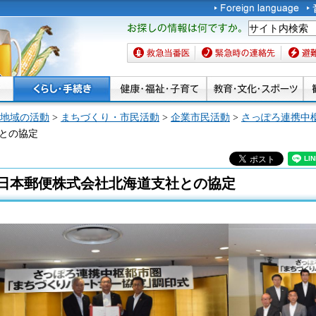
お探しの情報は何です
か。
救急当番医
緊急時の連絡先
避難場
地域の活動
>
まちづくり・市民活動
>
企業市民活動
>
さっぽろ連携中
社との協定
日本郵便株式会社北海道支社との協定