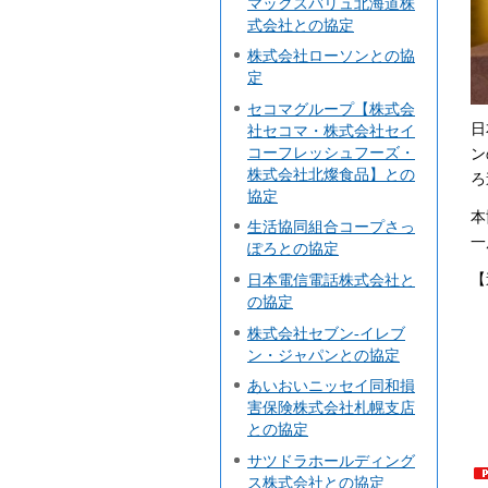
マックスバリュ北海道株
式会社との協定
株式会社ローソンとの協
定
セコマグループ【株式会
日
社セコマ・株式会社セイ
コーフレッシュフーズ・
ン
株式会社北燦食品】との
ろ
協定
本
生活協同組合コープさっ
一
ぽろとの協定
【
日本電信電話株式会社と
の協定
株式会社セブン-イレブ
ン・ジャパンとの協定
あいおいニッセイ同和損
害保険株式会社札幌支店
との協定
サツドラホールディング
ス株式会社との協定