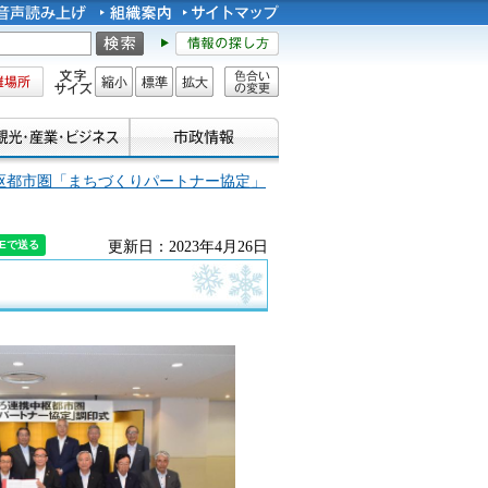
所
文字サイズ
縮小
標準
拡大
色合い
の変更
枢都市圏「まちづくりパートナー協定」
更新日：2023年4月26日