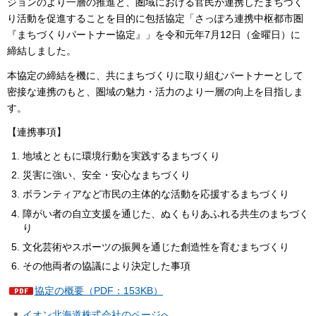
ジョンのより一層の推進と、圏域における官民が連携したまちづく
り活動を促進することを目的に包括協定「さっぽろ連携中枢都市圏
『まちづくりパートナー協定』」を令和元年7月12日（金曜日）に
締結しました。
本協定の締結を機に、共にまちづくりに取り組むパートナーとして
密接な連携のもと、圏域の魅力・活力のより一層の向上を目指しま
す。
【連携事項】
地域とともに環境行動を実践するまちづくり
災害に強い、安全・安心なまちづくり
ボランティアなど市民の主体的な活動を応援するまちづくり
障がい者の自立支援を通じた、ぬくもりあふれる共生のまちづく
り
文化芸術やスポーツの振興を通じた創造性を育むまちづくり
その他両者の協議により決定した事項
協定の概要（PDF：153KB）
イオン北海道株式会社のページへ