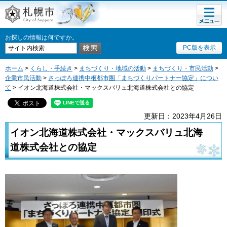
メニュ
札幌市
ー
お探しの情報は何ですか。
PC版を表示
ホーム
>
くらし・手続き
>
まちづくり・地域の活動
>
まちづくり・市民活動
>
企業市民活動
>
さっぽろ連携中枢都市圏「まちづくりパートナー協定」につい
て
> イオン北海道株式会社・マックスバリュ北海道株式会社との協定
更新日：2023年4月26日
イオン北海道株式会社・マックスバリュ北海
道株式会社との協定