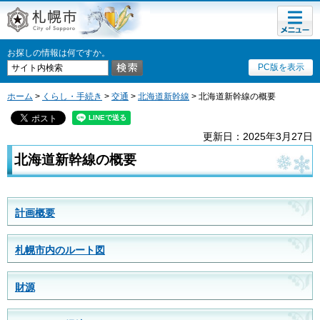
メニュ
札幌市
ー
お探しの情報は何ですか。
PC版を表示
ホーム
>
くらし・手続き
>
交通
>
北海道新幹線
> 北海道新幹線の概要
更新日：2025年3月27日
北海道新幹線の概要
計画概要
札幌市内のルート図
財源