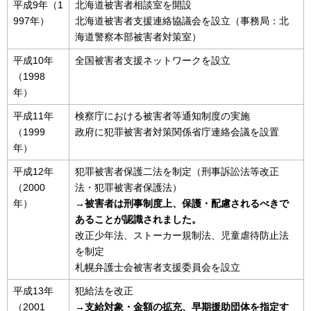
平成9年（1
北海道被害者相談室を開設
997年）
北海道被害者支援連絡協議会を設立（事務局：北
海道警察本部被害者対策室）
平成10年
全国被害者支援ネットワークを設立
（1998
年）
平成11年
検察庁における被害者等通知制度の実施
（1999
政府に犯罪被害者対策関係省庁連絡会議を設置
年）
平成12年
犯罪被害者保護二法を制定（刑事訴訟法等改正
（2000
法・犯罪被害者保護法）
年）
→被害者は刑事制度上、保護・配慮されるべきで
あることが認識されました。
改正少年法、ストーカー規制法、児童虐待防止法
を制定
札幌弁護士会被害者支援委員会を設立
平成13年
犯給法を改正
（2001
→支給対象・金額の拡充、早期援助団体を指定す