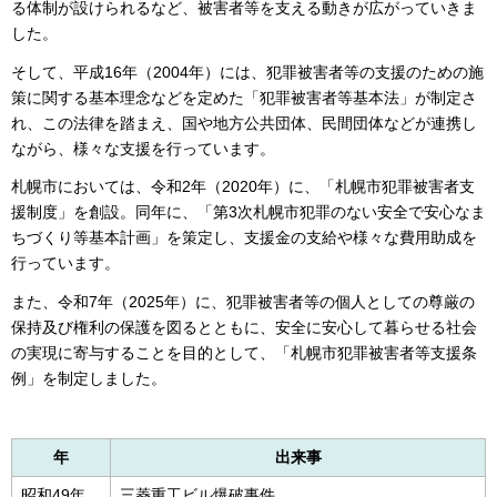
る体制が設けられるなど、被害者等を支える動きが広がっていきま
した。
そして、平成16年（2004年）には、犯罪被害者等の支援のための施
策に関する基本理念などを定めた「犯罪被害者等基本法」が制定さ
れ、この法律を踏まえ、国や地方公共団体、民間団体などが連携し
ながら、様々な支援を行っています。
札幌市においては、令和2年（2020年）に、「札幌市犯罪被害者支
援制度」を創設。同年に、「第3次札幌市犯罪のない安全で安心なま
ちづくり等基本計画」を策定し、支援金の支給や様々な費用助成を
行っています。
また、令和7年（2025年）に、犯罪被害者等の個人としての尊厳の
保持及び権利の保護を図るとともに、安全に安心して暮らせる社会
の実現に寄与することを目的として、「札幌市犯罪被害者等支援条
例」を制定しました。
年
出来事
昭和49年
三菱重工ビル爆破事件