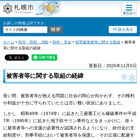
メニュ
札幌市
ー
お探しの情報は何ですか。
PC版を表示
ホーム
>
防災・防犯・消防
>
防犯・安全
>
犯罪被害者等に関する取組
> 被害者
等に関する取組の経緯
更新日：2025年11月5日
被害者等に関する取組の経緯
長い間、被害者等が抱える問題に社会の関心が向かわず、その権利
や利益が十分に守られていたとは言い難い状況にありました。
しかし、昭和49年（1974年）に起きた三菱重工ビル爆破事件や平成
7年（1995年）に起きた地下鉄サリン事件などをきっかけに、徐々
に被害者等への支援の必要性が認識されるようになり、給付金の支
給制度や、刑事手続において被害者等を保護し、その立場に配慮す