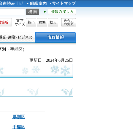
所
文字サイズ
縮小
標準
拡大
色合い
の変更
区別・手稲区）
更新日：2024年6月26日
厚別区
手稲区