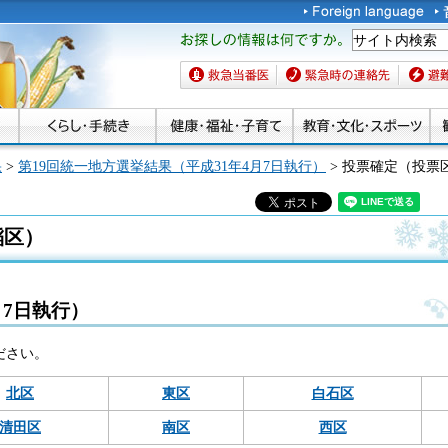
お探しの情報は何です
か。
救急当番医
緊急時の連絡先
避難場
果
>
第19回統一地方選挙結果（平成31年4月7日執行）
> 投票確定（投票
稲区）
月7日執行）
ださい。
北区
東区
白石区
清田区
南区
西区