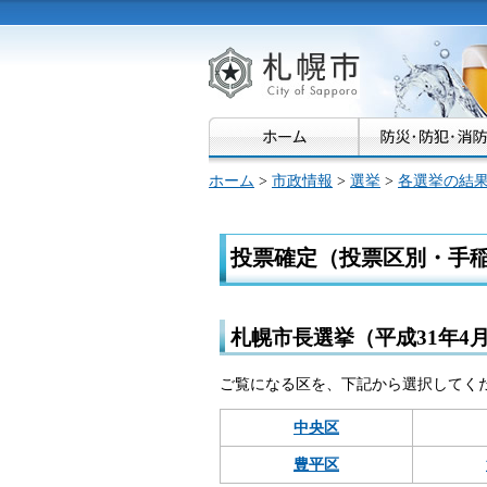
札幌市
ホーム
>
市政情報
>
選挙
>
各選挙の結
投票確定（投票区別・手
札幌市長選挙（平成31年4
ご覧になる区を、下記から選択してく
中央区
豊平区