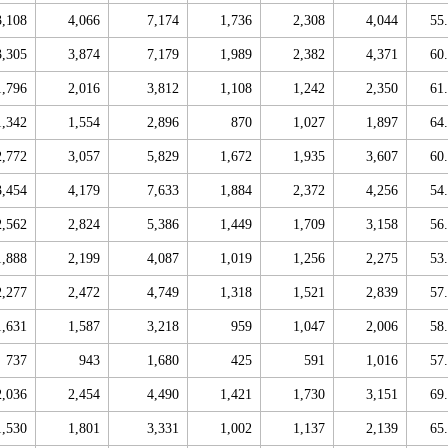
3,108
4,066
7,174
1,736
2,308
4,044
55
3,305
3,874
7,179
1,989
2,382
4,371
60
1,796
2,016
3,812
1,108
1,242
2,350
61
1,342
1,554
2,896
870
1,027
1,897
64
2,772
3,057
5,829
1,672
1,935
3,607
60
3,454
4,179
7,633
1,884
2,372
4,256
54
2,562
2,824
5,386
1,449
1,709
3,158
56
1,888
2,199
4,087
1,019
1,256
2,275
53
2,277
2,472
4,749
1,318
1,521
2,839
57
1,631
1,587
3,218
959
1,047
2,006
58
737
943
1,680
425
591
1,016
57
2,036
2,454
4,490
1,421
1,730
3,151
69
1,530
1,801
3,331
1,002
1,137
2,139
65