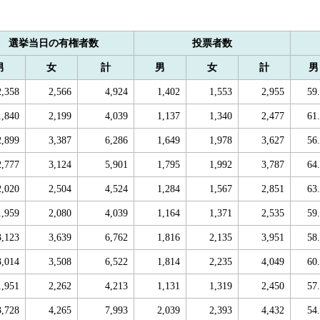
選挙当日の有権者数
投票者数
男
女
計
男
女
計
男
2,358
2,566
4,924
1,402
1,553
2,955
59
1,840
2,199
4,039
1,137
1,340
2,477
61
2,899
3,387
6,286
1,649
1,978
3,627
56
2,777
3,124
5,901
1,795
1,992
3,787
64
2,020
2,504
4,524
1,284
1,567
2,851
63
1,959
2,080
4,039
1,164
1,371
2,535
59
3,123
3,639
6,762
1,816
2,135
3,951
58
3,014
3,508
6,522
1,814
2,235
4,049
60
1,951
2,262
4,213
1,131
1,319
2,450
57
3,728
4,265
7,993
2,039
2,393
4,432
54