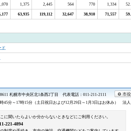
1,070
1,375
2,445
564
770
1,334
52
5,177
63,935
119,112
32,647
38,910
71,557
59
ード
ド
0-8611 札幌市中央区北1条西2丁目 代表電話：011-211-2111
45分～17時15分（土日祝日および12月29日～1月3日はお休み） 法人番号 9
こに聞いたらよいか分からないときなどにご利用ください。
221-4894
札幌市の制度や手続き、市内の施設、交通機関などをご案内しています。