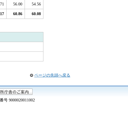
.71
56.00
54.56
.17
60.86
60.08
ページの先頭へ戻る
000020011002