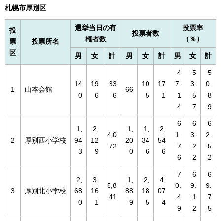
札幌市厚別区
選挙当日の有
投票率
投
投票者数
権者数
（％）
票
投票所名
区
男
女
計
男
女
計
男
女
計
4
5
5
14
19
33
10
17
7.
3.
0.
1
山本会館
66
0
6
6
5
1
1
5
8
4
7
9
6
6
6
1,
2,
1,
1,
2,
4,0
1.
3.
2.
2
厚別西小学校
94
12
20
34
54
72
7
2
5
3
9
0
6
6
6
2
2
7
6
6
2,
3,
1,
2,
4,
5,8
0.
9.
9.
3
厚別北小学校
68
16
88
18
07
41
4
1
7
0
1
9
5
4
9
2
5