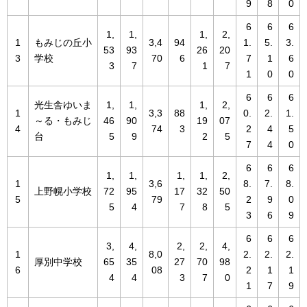
9
8
0
6
6
6
1,
1,
1,
2,
1
もみじの丘小
3,4
94
1.
5.
3.
53
93
26
20
3
学校
70
6
7
1
6
3
7
1
7
1
0
0
6
6
6
光生舎ゆいま
1,
1,
1,
2,
1
3,3
88
0.
2.
1.
～る・もみじ
46
90
19
07
4
74
3
2
4
5
台
5
9
2
5
7
4
0
6
6
6
1,
1,
1,
1,
2,
1
3,6
8.
7.
8.
上野幌小学校
72
95
17
32
50
5
79
2
9
0
5
4
7
8
5
3
6
9
6
6
6
3,
4,
2,
2,
4,
1
8,0
2.
2.
2.
厚別中学校
65
35
27
70
98
6
08
2
1
1
4
4
3
7
0
1
7
9