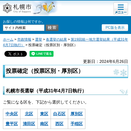
メニュ
札幌市
ー
お探しの情報は何ですか。
PC版を表示
ホーム
>
市政情報
>
選挙
>
各選挙の結果
>
第19回統一地方選挙結果（平成31年
4月7日執行）
> 投票確定（投票区別・厚別区）
更新日：2024年6月26日
投票確定（投票区別・厚別区）
札幌市長選挙（平成31年4月7日執行）
ご覧になる区を、下記から選択してください。
中央区
北区
東区
白石区
厚別区
豊平区
清田区
南区
西区
手稲区