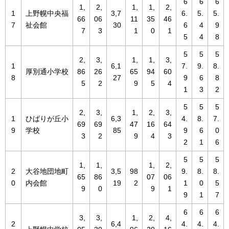
6
6
6
1,
2,
1,
1,
2,
1
上野幌中央福
3,7
6.
5.
5.
66
06
11
35
46
7
祉会館
30
6
4
9
7
3
1
0
1
5
4
8
5
5
5
2,
3,
1,
1,
3,
1
6,1
7.
9.
8.
厚別通小学校
86
26
65
94
60
8
27
9
6
8
5
2
9
5
4
1
3
2
5
5
5
2,
3,
1,
2,
3,
1
ひばりが丘小
6,3
4.
8.
7.
69
69
47
16
64
9
学校
85
9
6
0
3
2
9
4
3
2
1
6
5
5
5
1,
1,
1,
2,
2
大谷地団地町
3,5
98
9.
8.
8.
65
86
07
06
0
内会館
19
2
1
0
5
9
0
9
1
9
1
7
6
6
6
3,
3,
1,
2,
4,
2
6,4
4.
4.
4.