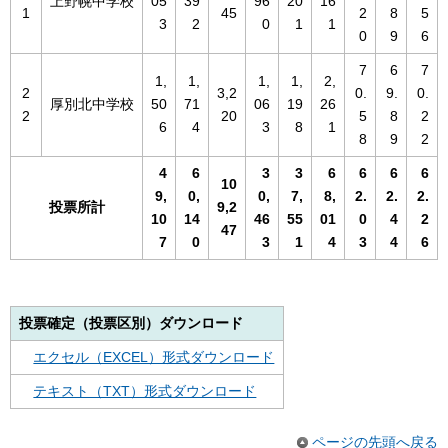
上野幌中学校
05
39
96
20
16
1
45
2
8
5
3
2
0
1
1
0
9
6
7
6
7
1,
1,
1,
1,
2,
2
3,2
0.
9.
0.
厚別北中学校
50
71
06
19
26
2
20
5
8
2
6
4
3
8
1
8
9
2
4
6
3
3
6
6
6
6
10
9,
0,
0,
7,
8,
2.
2.
2.
投票所計
9,2
10
14
46
55
01
0
4
2
47
7
0
3
1
4
3
4
6
投票確定（投票区別）ダウンロード
エクセル（EXCEL）形式ダウンロード
テキスト（TXT）形式ダウンロード
ページの先頭へ戻る