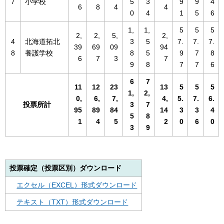
7
小学校
5
3
9
9
4
6
8
4
4
0
4
1
5
6
1,
1,
5
5
5
2,
2,
5,
2,
4
北海道拓北
3
5
7.
7.
7.
39
69
09
94
8
養護学校
8
5
9
7
8
6
7
3
7
9
8
7
7
6
6
7
11
12
23
13
5
5
5
1,
2,
0,
6,
7,
4,
5.
7.
6.
投票所計
3
7
95
89
84
14
3
3
4
5
8
1
4
5
2
0
6
0
3
9
投票確定（投票区別）ダウンロード
エクセル（EXCEL）形式ダウンロード
テキスト（TXT）形式ダウンロード