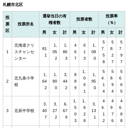
札幌市北区
選挙当日の有
投票率
投
投票者数
権者数
（％）
票
投票所名
区
男
女
計
男
女
計
男
女
計
5
5
5
北海道クリ
1,
1,
4
6
1,
81
7.
8.
7.
1
スチャンセ
05
86
6
1
08
1
5
2
9
ンター
2
3
7
3
0
8
7
7
1,
5
5
5
1,
1,
3,
8
1,
北九条小学
0
4.
8.
6.
2
64
80
44
8
95
校
6
1
9
6
2
0
2
9
0
1
4
4
5
1,
1,
4
4
4
3,
3,
6,
3,
5
6
4.
9.
6.
3
北辰中学校
40
27
67
13
0
2
1
7
8
7
2
9
1
3
8
2
6
8