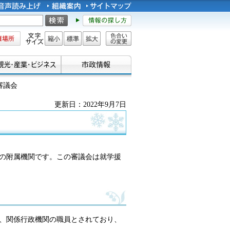
所
文字サイズ
縮小
標準
拡大
色合い
の変更
審議会
更新日：2022年9月7日
の附属機関です。この審議会は就学援
、関係行政機関の職員とされており、