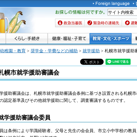
お探しの情報は何です
か。
救急当番医
緊急時の連絡先
避難場
幼稚園・教育
>
奨学金・学費などの補助
>
就学援助
> 札幌市就学援助
札幌市就学援助審議会
学援助審議会は、札幌市就学援助審議会条例に基づき設置される札幌市
の認定基準及びその他就学援助に関して、調査審議するものです。
就学援助審議会委員
員は条例により学識経験者、父母と先生の会会員、市立小中学校の教員