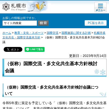
メニュ
札幌市
ー
お探しの情報は何ですか。
PC版を表示
ホーム
>
教育・文化・スポーツ
>
国際交流
>
国際施策に関する計画
>
札幌市多
文化共生・国際交流基本方針
> （仮称）国際交流・多文化共生基本方針検討会
議
更新日：2023年9月14日
（仮称）国際交流・多文化共生基本方針検討
会議
（仮称）国際交流・多文化共生基本方針検討会議につ
いて
令和5年度に策定を予定している「（仮称）国際交流・多文化共生基
本方針」について、本市の国際化施策推進の目標や取組の方向性に