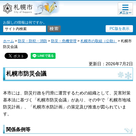
メニュ
札幌市
ー
お探しの情報は何ですか。
PC版を表示
ホーム
>
防災・防犯・消防
>
防災・危機管理
>
札幌市の取組（公助）
> 札幌市
防災会議
更新日：2026年7月2日
札幌市防災会議
本市には、防災行政を円滑に運営するための組織として、災害対策
基本法に基づく「札幌市防災会議」があり、その中で「札幌市地域
防災計画」、「札幌市水防計画」の策定及び推進が図られていま
す。
関係条例等