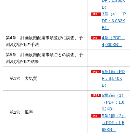
DF：1,980K
B）
3章（4）（P
DF：6,032K
B）
第4章 計画段階配慮事項並びに調査、予
4章（PDF：
測及び評価の手法
4,030KB）
第5章 計画段階配慮事項ごとの調査、予
測及び評価の結果
5章1節（PD
第1節 大気質
F：8,540K
B）
5章2節（1）
（PDF：1,8
02KB）
第2節 風害
5章2節（2）
（PDF：1,5
69KB）