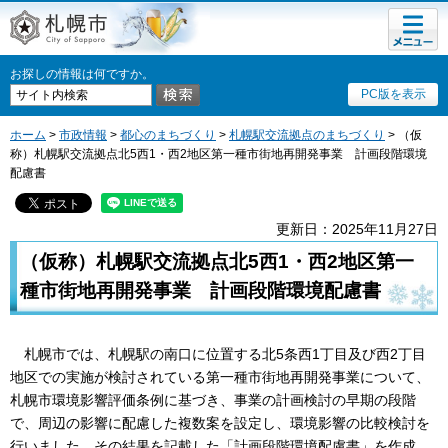
メニュ
札幌市
ー
お探しの情報は何ですか。
PC版を表示
ホーム
>
市政情報
>
都心のまちづくり
>
札幌駅交流拠点のまちづくり
> （仮
称）札幌駅交流拠点北5西1・西2地区第一種市街地再開発事業 計画段階環境
配慮書
更新日：2025年11月27日
（仮称）札幌駅交流拠点北5西1・西2地区第一
種市街地再開発事業 計画段階環境配慮書
札幌市では、札幌駅の南口に位置する北5条西1丁目及び西2丁目
地区での実施が検討されている第一種市街地再開発事業について、
札幌市環境影響評価条例に基づき、事業の計画検討の早期の段階
で、周辺の影響に配慮した複数案を設定し、環境影響の比較検討を
行いました。その結果を記載した「計画段階環境配慮書」を作成