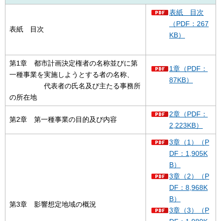
表紙 目次
（PDF：267
表紙 目次
KB）
第1章 都市計画決定権者の名称並びに第
1章（PDF：
一種事業を実施しようとする者の名称、
87KB）
代表者の氏名及び主たる事務所
の所在地
2章（PDF：
第2章 第一種事業の目的及び内容
2,223KB）
3章（1）（P
DF：1,905K
B）
3章（2）（P
DF：8,968K
B）
第3章 影響想定地域の概況
3章（3）（P