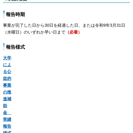
報告時期
事業が完了した日から30日を経過した日、または令和9年3月31日
（水曜日）のいずれか早い日まで
（必着）
報告様式
大学
によ
る公
益的
事業
の推
進補
助
金
実績
報告