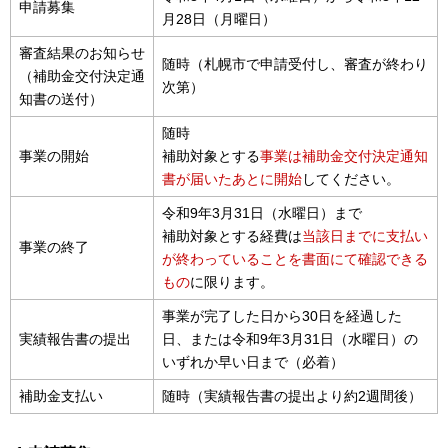
申請募集
月28日（月曜日）
審査結果のお知らせ
随時（札幌市で申請受付し、審査が終わり
（補助金交付決定通
次第）
知書の送付）
随時
事業の開始
補助対象とする
事業は補助金交付決定通知
書が届いたあとに開始
してください。
令和9年3月31日（水曜日）まで
補助対象とする経費は
当該日までに支払い
事業の終了
が終わっていることを書面にて確認できる
もの
に限ります。
事業が完了した日から30日を経過した
実績報告書の提出
日、または令和9年3月31日（水曜日）の
いずれか早い日まで（必着）
補助金支払い
随時（実績報告書の提出より約2週間後）