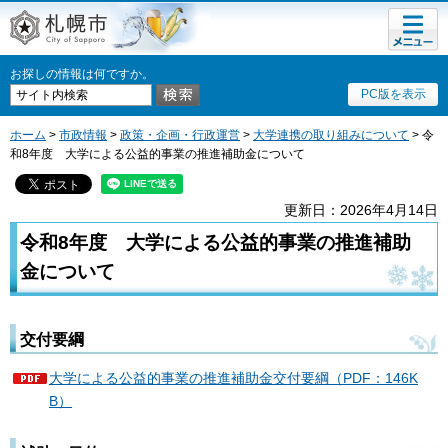
メニュ
札幌市
ー
お探しの情報は何ですか。
PC版を表示
ホーム
>
市政情報
>
政策・企画・行政運営
>
大学連携の取り組みについて
> 令
和8年度 大学による公益的事業の推進補助金について
更新日：2026年4月14日
令和8年度 大学による公益的事業の推進補助
金について
交付要綱
大学による公益的事業の推進補助金交付要綱（PDF：146K
B）