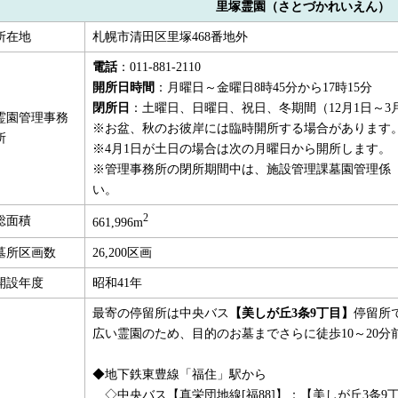
里塚霊園
（さとづかれいえん）
所在地
札幌市清田区里塚468番地外
電話
：011-881-2110
開所日時間
：月曜日～金曜日8時45分から17時15分
閉所日
：土曜日、日曜日、祝日、冬期間（12月1日～3月
霊園管理事務
※お盆、秋のお彼岸には臨時開所する場合があります
所
※4月1日が土日の場合は次の月曜日から開所します。
※管理事務所の閉所期間中は、施設管理課墓園管理係（011
い。
2
総面積
661,996m
墓所区画数
26,200区画
開設年度
昭和41年
最寄の停留所は中央バス
【美しが丘
3
条
9
丁目】
停留所
広い霊園のため、目的のお墓までさらに徒歩10～20
◆地下鉄東豊線「福住」駅から
◇中央バス【真栄団地線[福88]】：【美しが丘3条9