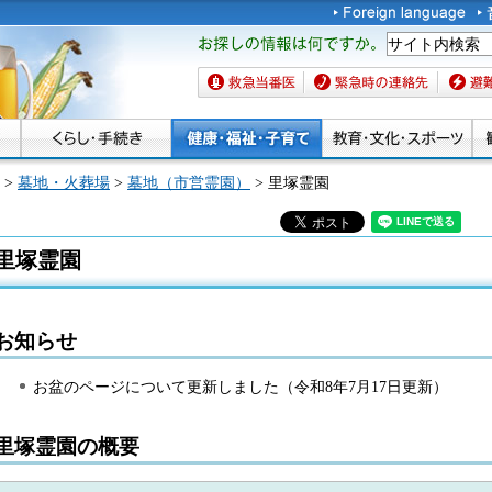
お探しの情報は何です
か。
救急当番医
緊急時の連絡先
避難場
>
墓地・火葬場
>
墓地（市営霊園）
> 里塚霊園
里塚霊園
お知らせ
お盆のページについて更新しました（令和8年7月17日更新）
里塚霊園の概要