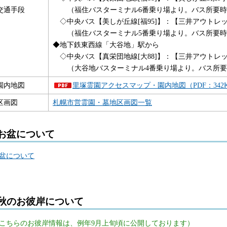
交通手段
（福住バスターミナル6番乗り場より。バス所要時
◇中央バス【美しが丘線[福95]】：【三井アウト
（福住バスターミナル5番乗り場より。バス所要時
◆地下鉄東西線「大谷地」駅から
◇中央バス【真栄団地線[大88]】：【三井アウトレ
（大谷地バスターミナル4番乗り場より。バス所要
園内地図
里塚霊園アクセスマップ・園内地図（PDF：342
区画図
札幌市営霊園・墓地区画図一覧
お盆について
盆について
秋のお彼岸について
こちらのお彼岸情報は、例年9月上旬頃に公開しております）