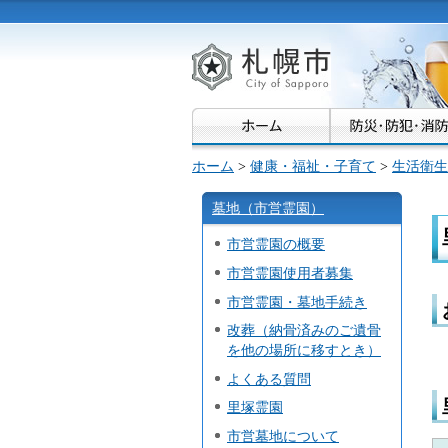
札幌市
ホーム
>
健康・福祉・子育て
>
生活衛生
墓地（市営霊園）
市営霊園の概要
市営霊園使用者募集
市営霊園・墓地手続き
改葬（納骨済みのご遺骨
を他の場所に移すとき）
よくある質問
里塚霊園
市営墓地について