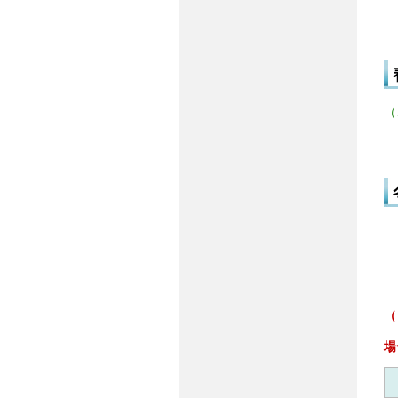
（
（
場