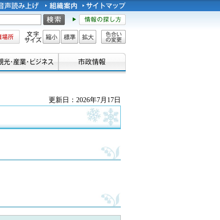
所
文字サイズ
縮小
標準
拡大
色合い
の変更
更新日：2026年7月17日