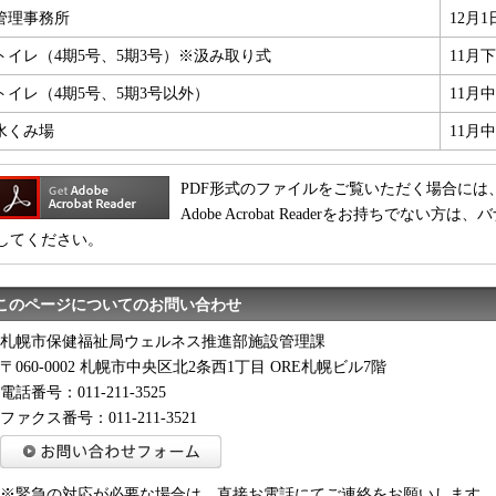
管理事務所
12月1
トイレ（4期5号、5期3号）※汲み取り式
11月
トイレ（4期5号、5期3号以外）
11月
水くみ場
11月
PDF形式のファイルをご覧いただく場合には、Adobe
Adobe Acrobat Readerをお持ちでな
してください。
このページについてのお問い合わせ
札幌市保健福祉局ウェルネス推進部施設管理課
〒060-0002 札幌市中央区北2条西1丁目 ORE札幌ビル7階
電話番号：011-211-3525
ファクス番号：011-211-3521
※緊急の対応が必要な場合は、直接お電話にてご連絡をお願いします。