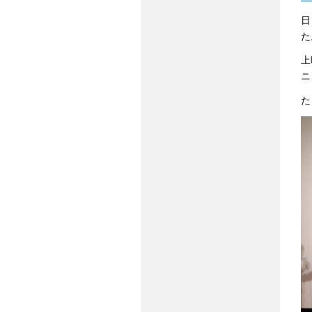
日
た
上
ニ
た