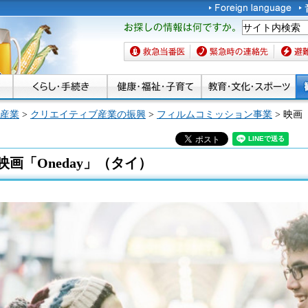
お探しの情報は何です
か。
救急当番医
緊急時の連絡先
避難場
産業
>
クリエイティブ産業の振興
>
フィルムコミッション事業
> 映画
映画「Oneday」（タイ）