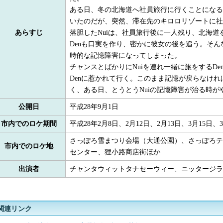
ある日、冬の北海道へ社員旅行に行くことになる
いたのだが、突然、滞在先のキロロリゾートに社
あらすじ
落胆したNuiは、社員旅行後に一人残り、北海道
Denも口実を作り、密かに彼女の後を追う。そん
時的な記憶障害になってしまった。
チャンスとばかりにNuiを連れ一緒に旅をするDe
Denに惹かれて行く。このまま記憶が戻らなけれ
く、ある日、とうとうNuiの記憶障害が治る時
公開日
平成28年9月1日
市内でのロケ期間
平成28年2月8日、2月12日、2月13日、3月15日、3
さっぽろ雪まつり会場（大通公園）、さっぽろテ
市内でのロケ地
センター、狸小路商店街ほか
出演者
チャンタウィットタナセーウィー、ニッタージラ
関連リンク