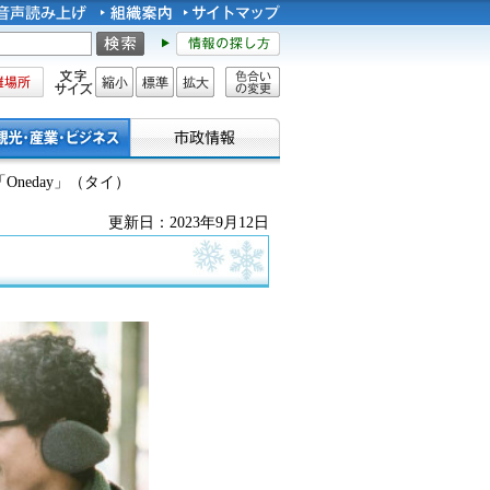
所
文字サイズ
縮小
標準
拡大
色合い
の変更
「Oneday」（タイ）
更新日：2023年9月12日