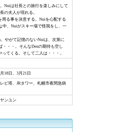
。Nuiは社長との旅行を楽しみにして
長の夫人が現れる。
を周る事を決意する。Nuiを心配する
な中、Nuiがスキー場で怪我をし、一
n。やがて記憶のないNuiは、次第に
ば・・・。そんなDenの期待も空し
がやってくる。そして二人は・・・。
月18日、3月21日
レビ塔、JRタワー、札幌市夜間急病
ヤンユン