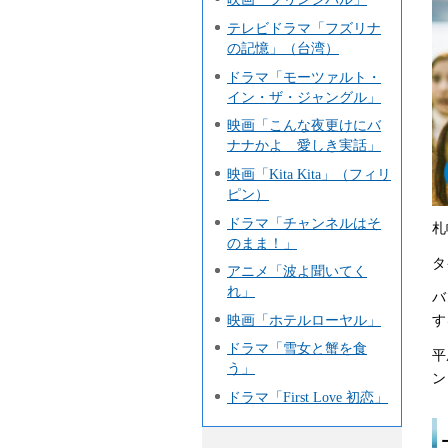
テレビドラマ「フズリナ
の記憶」（台湾）
ドラマ「モーツァルト・
イン・ザ・ジャングル」
映画「こんな夜更けにバ
ナナかよ 愛しき実話」
映画「Kita Kita」（フィリ
ピン）
ドラマ「チャンネルはそ
札
のまま！」
タ
アニメ「波よ聞いてく
れ」
バ
映画「ホテルローヤル」
す
ドラマ「雪女と蟹を食
平
う」
ン
ドラマ「First Love 初恋」