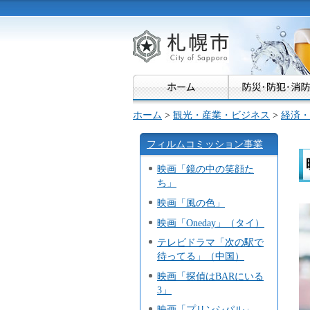
札幌市
ホーム
>
観光・産業・ビジネス
>
経済・
フィルムコミッション事業
映画「鏡の中の笑顔た
ち」
映画「風の色」
映画「Oneday」（タイ）
テレビドラマ「次の駅で
待ってる」（中国）
映画「探偵はBARにいる
3」
映画「プリンシパル」