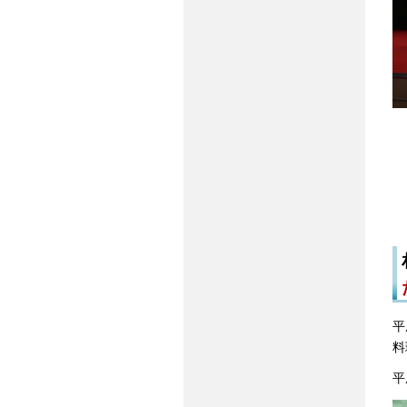
平
料
平