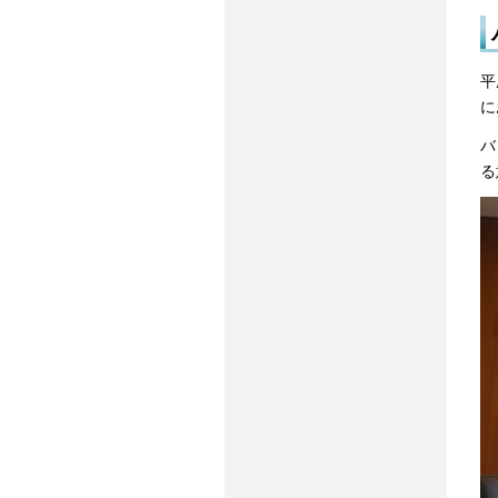
平
に
バ
る