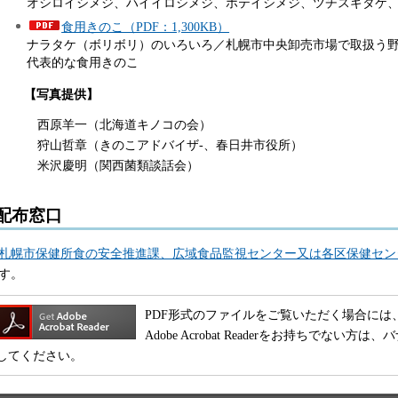
オシロイシメジ、ハイイロシメジ、ホテイシメジ、ツチスギタケ
食用きのこ（PDF：1,300KB）
ナラタケ（ボリボリ）のいろいろ／札幌市中央卸売市場で取扱う
代表的な食用きのこ
【写真提供】
西原羊一（北海道キノコの会）
狩山哲章（きのこアドバイザ-、春日井市役所）
米沢慶明（関西菌類談話会）
配布窓口
札幌市保健所食の安全推進課、広域食品監視センター又は各区保健セン
す。
PDF形式のファイルをご覧いただく場合には、Adobe
Adobe Acrobat Readerをお持ちでな
してください。