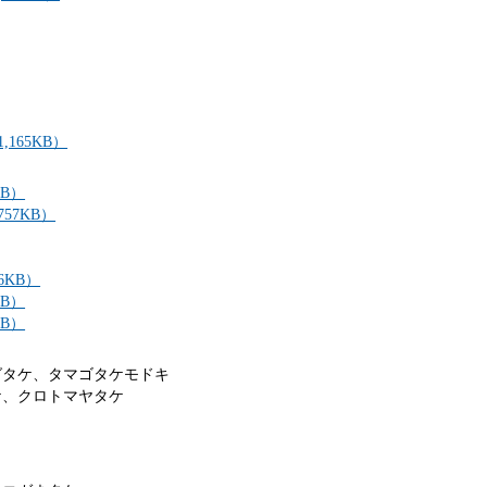
165KB）
B）
57KB）
KB）
B）
B）
グタケ、タマゴタケモドキ
ケ、クロトマヤタケ