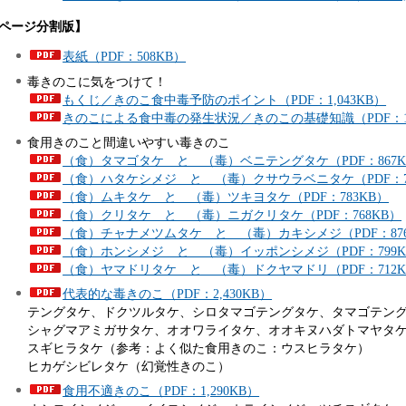
ページ分割版】
表紙（PDF：508KB）
毒きのこに気をつけて！
もくじ／きのこ食中毒予防のポイント（PDF：1,043KB）
きのこによる食中毒の発生状況／きのこの基礎知識（PDF：1,
食用きのこと間違いやすい毒きのこ
（食）タマゴタケ と （毒）ベニテングタケ（PDF：867K
（食）ハタケシメジ と （毒）クサウラベニタケ（PDF：7
（食）ムキタケ と （毒）ツキヨタケ（PDF：783KB）
（食）クリタケ と （毒）ニガクリタケ（PDF：768KB）
（食）チャナメツムタケ と （毒）カキシメジ（PDF：876
（食）ホンシメジ と （毒）イッポンシメジ（PDF：799K
（食）ヤマドリタケ と （毒）ドクヤマドリ（PDF：712K
代表的な毒きのこ（PDF：2,430KB）
テングタケ、ドクツルタケ、シロタマゴテングタケ、タマゴテン
シャグマアミガサタケ、オオワライタケ、オオキヌハダトマヤタ
スギヒラタケ（参考：よく似た食用きのこ：ウスヒラタケ）
ヒカゲシビレタケ（幻覚性きのこ）
食用不適きのこ（PDF：1,290KB）