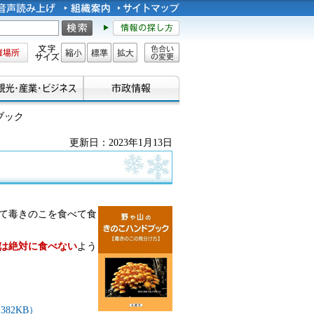
所
文字サイズ
縮小
標準
拡大
色合い
の変更
ブック
更新日：2023年1月13日
て毒きのこを食べて食
は絶対に食べない
よう
82KB）