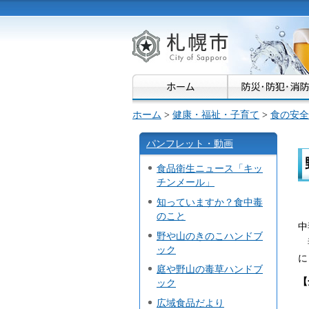
札幌市
ホーム
>
健康・福祉・子育て
>
食の安全
パンフレット・動画
食品衛生ニュース「キッ
チンメール」
知っていますか？食中毒
き
のこと
中
野や山のきのこハンドブ
毒
ック
に
庭や野山の毒草ハンドブ
【
ック
広域食品だより