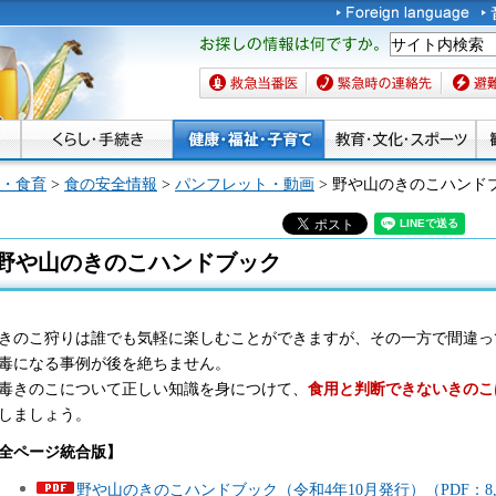
お探しの情報は何です
か。
救急当番医
緊急時の連絡先
避難場
・食育
>
食の安全情報
>
パンフレット・動画
> 野や山のきのこハンド
野や山のきのこハンドブック
のこ狩りは誰でも気軽に楽しむことができますが、その一方で間違っ
毒になる事例が後を絶ちません。
きのこについて正しい知識を身につけて、
食用と判断できないきのこ
しましょう。
全ページ統合版】
野や山のきのこハンドブック（令和4年10月発行）（PDF：8,3