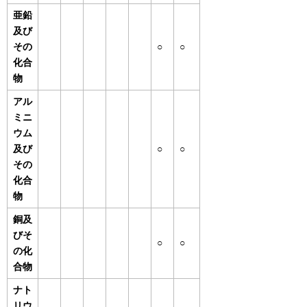
亜鉛
及び
その
○
○
化合
物
アル
ミニ
ウム
及び
○
○
その
化合
物
銅及
びそ
○
○
の化
合物
ナト
リウ