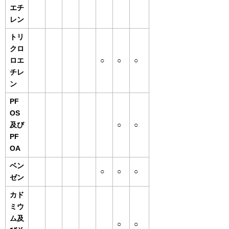
エチ
レン
トリ
クロ
ロエ
○
○
○
チレ
ン
PF
OS
及び
○
○
PF
OA
ベン
○
○
○
ゼン
カド
ミウ
ム及
○
○