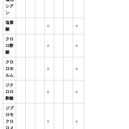
シア
ン
塩素
○
○
酸
クロ
ロ酢
○
○
酸
クロ
ロホ
○
○
ルム
ジク
ロロ
○
○
酢酸
ジブ
ロモ
クロ
○
○
ロメ