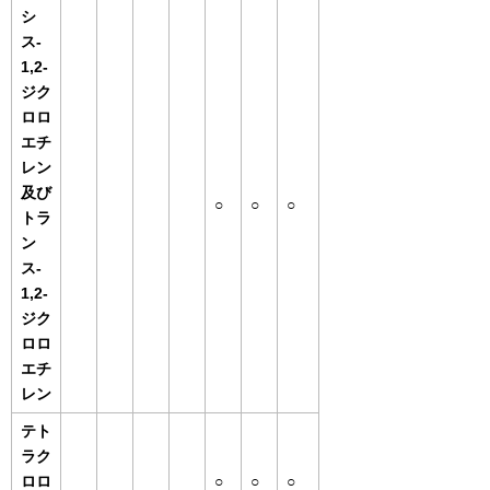
シ
ス-
1,2-
ジク
ロロ
エチ
レン
及び
○
○
○
トラ
ン
ス-
1,2-
ジク
ロロ
エチ
レン
テト
ラク
ロロ
○
○
○