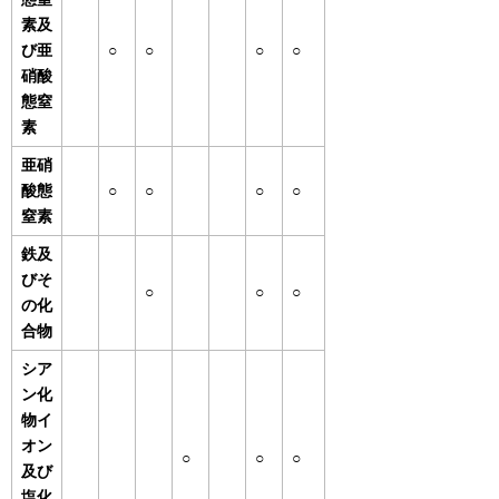
素及
び亜
○
○
○
○
硝酸
態窒
素
亜硝
酸態
○
○
○
○
窒素
鉄及
びそ
○
○
○
の化
合物
シア
ン化
物イ
オン
○
○
○
及び
塩化