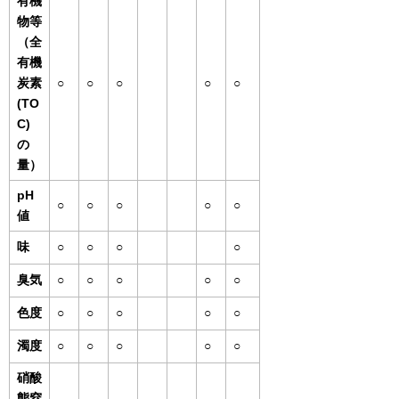
有機
物等
（全
有機
炭素
○
○
○
○
○
(TO
C)
の
量）
pH
○
○
○
○
○
値
味
○
○
○
○
臭気
○
○
○
○
○
色度
○
○
○
○
○
濁度
○
○
○
○
○
硝酸
態窒