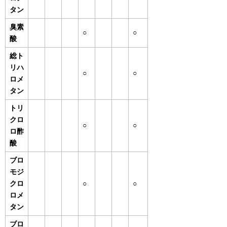
タン
臭素
○
○
酸
総ト
リハ
○
○
ロメ
タン
トリ
クロ
○
○
ロ酢
酸
ブロ
モジ
クロ
○
○
ロメ
タン
ブロ