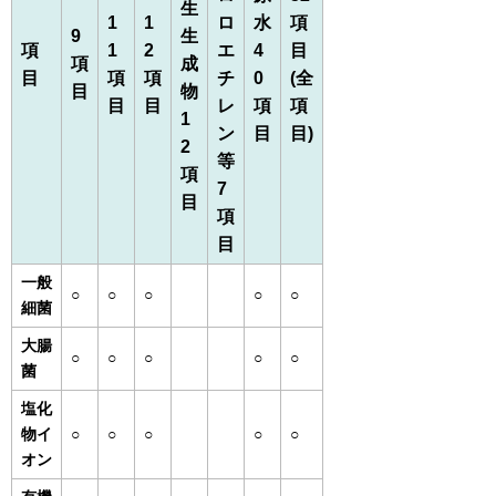
生
1
1
ロ
水
項
9
生
項
1
2
エ
4
目
項
成
目
項
項
チ
0
(全
目
物
目
目
レ
項
項
1
ン
目
目)
2
等
項
7
目
項
目
一般
○
○
○
○
○
細菌
大腸
○
○
○
○
○
菌
塩化
物イ
○
○
○
○
○
オン