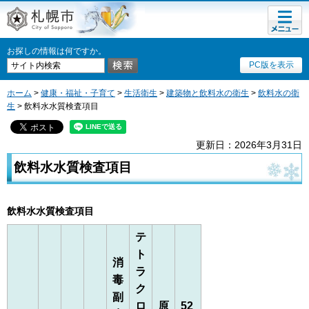
メニュ
札幌市
ー
お探しの情報は何ですか。
PC版を表示
ホーム
>
健康・福祉・子育て
>
生活衛生
>
建築物と飲料水の衛生
>
飲料水の衛
生
> 飲料水水質検査項目
更新日：2026年3月31日
飲料水水質検査項目
飲料水水質検査項目
テ
ト
消
ラ
毒
ク
副
ロ
原
52