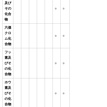
及び
その
○
○
化合
物
六価
クロ
○
○
ム化
合物
フッ
素及
びそ
○
○
の化
合物
ホウ
素及
びそ
○
○
の化
合物