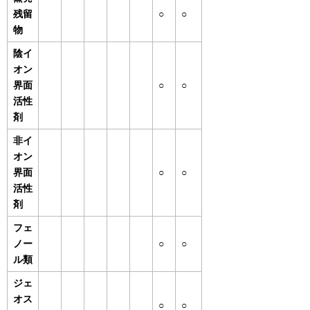
残留
○
○
物
陰イ
オン
界面
○
○
活性
剤
非イ
オン
界面
○
○
活性
剤
フェ
ノー
○
○
ル類
ジェ
オス
○
○