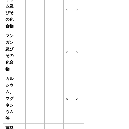
ム及
○
○
びそ
の化
合物
マン
ガン
及び
○
○
その
化合
物
カル
シウ
ム、
マグ
○
○
ネシ
ウム
等
蒸発