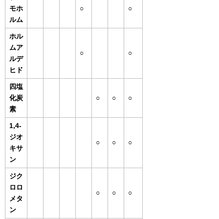
モホ
○
○
ルム
ホル
ムア
○
○
ルデ
ヒド
四塩
化炭
○
○
○
素
1,4-
ジオ
○
○
○
キサ
ン
ジク
ロロ
○
○
○
メタ
ン