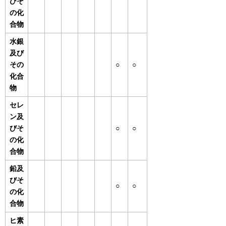
びそ
の化
合物
水銀
及び
その
○
○
化合
物
セレ
ン及
びそ
○
○
の化
合物
鉛及
びそ
○
○
の化
合物
ヒ素