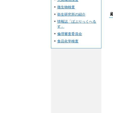
微生物検査
衛生研究所の紹介
情報誌「ぱぶりっくへる
す」
倫理審査委員会
食品化学検査