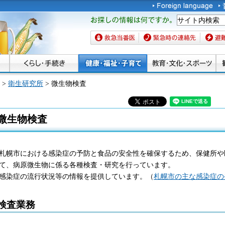
お探しの情報は何です
か。
救急当番医
緊急時の連絡先
避難場
>
衛生研究所
> 微生物検査
微生物検査
札幌市における感染症の予防と食品の安全性を確保するため、保健所や
て、病原微生物に係る各種検査・研究を行っています。
感染症の流行状況等の情報を提供しています。（
札幌市の主な感染症の
検査業務