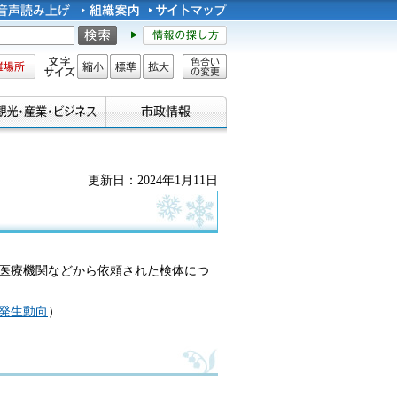
所
文字サイズ
縮小
標準
拡大
色合い
の変更
更新日：2024年1月11日
医療機関などから依頼された検体につ
発生動向
）