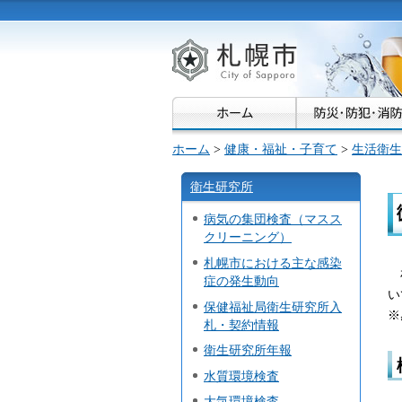
札幌市
ホーム
>
健康・福祉・子育て
>
生活衛生
衛生研究所
病気の集団検査（マスス
クリーニング）
札幌市における主な感染
症の発生動向
い
保健福祉局衛生研究所入
※
札・契約情報
衛生研究所年報
水質環境検査
大気環境検査