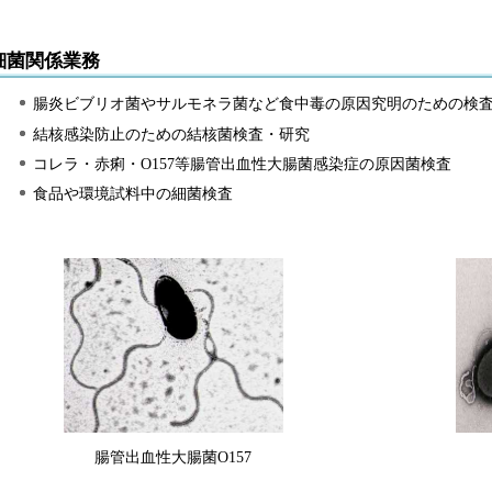
細菌関係業務
腸炎ビブリオ菌やサルモネラ菌など食中毒の原因究明のための検
結核感染防止のための結核菌検査・研究
コレラ・赤痢・O157等腸管出血性大腸菌感染症の原因菌検査
食品や環境試料中の細菌検査
腸管出血性大腸菌O157