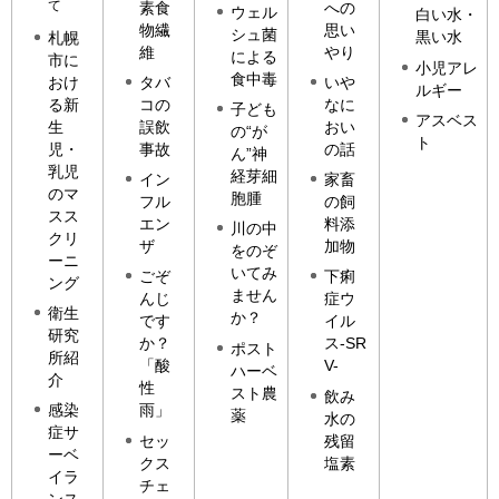
て
素食
への
ウェル
白い水・
物繊
思い
シュ菌
黒い水
札幌
維
やり
による
市に
小児アレ
食中毒
おけ
タバ
いや
ルギー
る新
コの
なに
子ども
アスベス
生
誤飲
おい
の“が
ト
児・
事故
の話
ん”神
乳児
経芽細
イン
家畜
のマ
胞腫
フル
の飼
スス
エン
料添
川の中
クリ
ザ
加物
をのぞ
ーニ
いてみ
ごぞ
下痢
ング
ません
んじ
症ウ
衛生
か？
です
イル
研究
か？
ス-SR
ポスト
所紹
「酸
V-
ハーベ
介
性
スト農
飲み
感染
雨」
薬
水の
症サ
セッ
残留
ーベ
クス
塩素
イラ
チェ