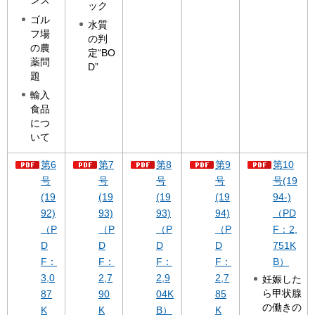
ンス
ック
ゴル
水質
フ場
の判
の農
定“BO
薬問
D”
題
輸入
食品
につ
いて
第6
第7
第8
第9
第10
号
号
号
号
号(19
(19
(19
(19
(19
94-)
92)
93)
93)
94)
（PD
（P
（P
（P
（P
F：2,
D
D
D
D
751K
F：
F：
F：
F：
B）
3,0
2,7
2,9
2,7
妊娠した
ら甲状腺
87
90
04K
85
の働きの
K
K
B）
K