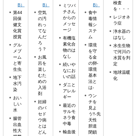
検査
B）
B）
B）
ミツバ
を・・・
チさん
第44
空気
食中
レジオネ
からの
回保
の汚
毒情
ラ症
メッセ
健文
れっ
報シ
ージ
化賞
てな
ステ
浄水器の
授賞
んだ
ム
はなし
有機塩
ろ
素化合
グル
環境
水生生物
う？
物のは
メブ
を守
で河川の
なし
ーム
お風
る金
水質を判
と寄
呂を
の卵-
定
続いや
生虫
楽し
環境
なにお
地球温暖
むた
基本
いの話
地下
化
めの
法と
水汚
ダニと
入浴
は-
染
アレル
剤
ウン
ギー
おい
妊婦
チを
しい
最近の
のバ
見よ
水
サルモ
セド
う!!-先
ネラ食
腸管
ウ病
天性
中毒
出血
とは
胆道
性大
輸血後
どん
閉鎖