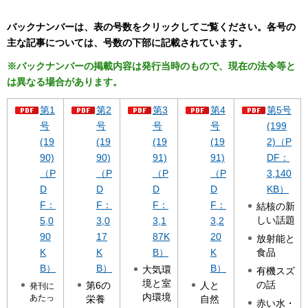
バックナンバーは、表の号数をクリックしてご覧ください。
各号の
主な記事については、号数の下部に記載されています。
※バックナンバーの掲載内容は発行当時のもので、現在の法令等と
は異なる場合があります。
第1
第2
第3
第4
第5号
号
号
号
号
(199
(19
(19
(19
(19
2)（P
90)
90)
91)
91)
DF：
（P
（P
（P
（P
3,140
D
D
D
D
KB）
F：
F：
F：
F：
結核の新
しい話題
5,0
3,0
3,1
3,2
90
17
87K
20
放射能と
K
K
B）
K
食品
B）
B）
B）
大気環
有機スズ
境と室
の話
第6の
人と
発刊に
内環境
あたっ
栄養
自然
赤い水・