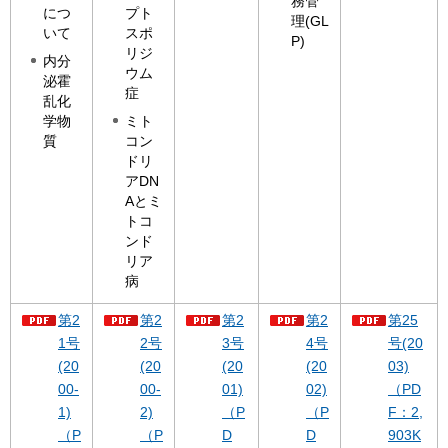
務管
につ
プト
理(GL
いて
スポ
P)
リジ
内分
ウム
泌霍
症
乱化
学物
ミト
質
コン
ドリ
アDN
Aとミ
トコ
ンド
リア
病
第2
第2
第2
第2
第25
1号
2号
3号
4号
号(20
(20
(20
(20
(20
03)
00-
00-
01)
02)
（PD
1)
2)
（P
（P
F：2,
（P
（P
D
D
903K