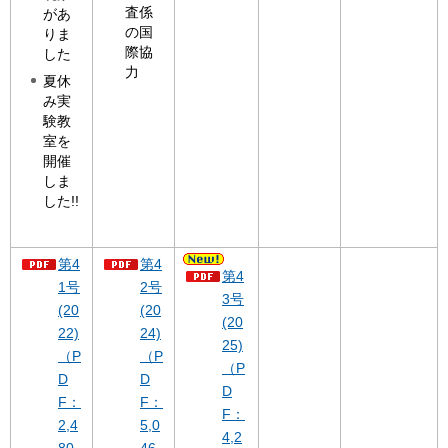
査係
があ
の国
りま
際協
した
力
夏休
み実
験教
室を
開催
しま
した!!
第4
第4
第4
1号
2号
3号
(20
(20
(20
22)
24)
25)
（P
（P
（P
D
D
D
F：
F：
F：
2,4
5,0
4,2