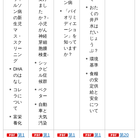
ン病
ルソ
まし
おた
「バイ
ン病
た
くの
オリミ
の新
か？-
井戸
ディエ
生児
小児
水は
ーショ
マ
がん
だい
ン」を
ス・
神経
じょ
知って
スク
芽細
う
います
リー
胞腫
ぶ？
か？
ニン
検査-
環境
グ
シッ
基準
DHA
クビ
食糧
のは
ル症
の安
なし
候群
定供
コレ
ベク
給と
ラに
ター
安全
つい
自動
につ
て
車と
いて
富栄
大気
養化
汚染
第1
第1
第1
第1
第20