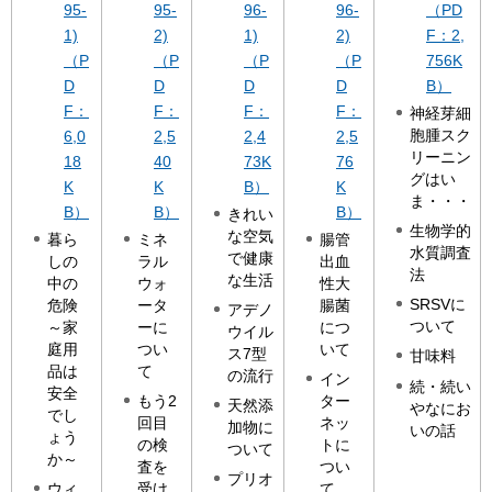
95-
95-
96-
96-
（PD
1)
2)
1)
2)
F：2,
（P
（P
（P
（P
756K
D
D
D
D
B）
F：
F：
F：
F：
神経芽細
胞腫スク
6,0
2,5
2,4
2,5
リーニン
18
40
73K
76
グはい
K
K
B）
K
ま・・・
B）
B）
B）
きれい
生物学的
な空気
暮ら
ミネ
腸管
水質調査
で健康
しの
ラル
出血
法
な生活
中の
ウォ
性大
SRSVに
危険
ータ
腸菌
アデノ
ついて
～家
ーに
につ
ウイル
庭用
つい
いて
ス7型
甘味料
品は
て
の流行
イン
続・続い
安全
もう2
ター
天然添
やなにお
でし
回目
ネッ
加物に
いの話
ょう
の検
トに
ついて
か～
査を
つい
プリオ
ウィ
受け
て