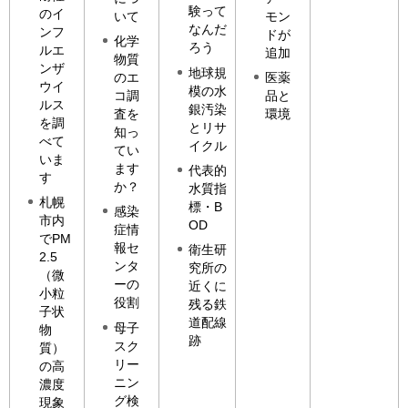
験って
のイ
いて
モン
なんだ
ンフ
ドが
化学
ろう
ルエ
追加
物質
ンザ
地球規
のエ
医薬
ウイ
模の水
コ調
品と
ルス
銀汚染
査を
環境
を調
とリサ
知っ
べて
イクル
てい
いま
ます
代表的
す
か？
水質指
札幌
標・B
感染
市内
OD
症情
でPM
報セ
衛生研
2.5
ンタ
究所の
（微
ーの
近くに
小粒
役割
残る鉄
子状
道配線
母子
物
跡
スク
質）
リー
の高
ニン
濃度
グ検
現象