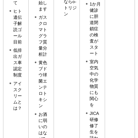
ならo-
て
始し
1か月
トリジ
ます
健診
ヒト
ン
に胆
遺伝
ガス
道閉
子解
クロ
鎖症
読ゴ
マト
の検
ール
グラ
査が
目前
フ質
スタ
量分
低排
ート
析計
出ガ
室内
ス車
黄色
空気
認定
ブド
中の
制度
ウ球
化学
菌エ
アイ
物質
ンテ
スク
にも
ロト
リー
関心
キシ
ムと
を
ン
は？
JICA
お酒
研修
に弱
修了
いの
生を
はな
訪ね