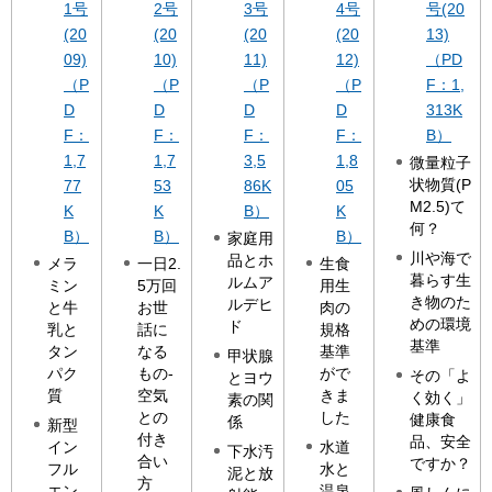
1号
2号
3号
4号
号(20
(20
(20
(20
(20
13)
09)
10)
11)
12)
（PD
（P
（P
（P
（P
F：1,
D
D
D
D
313K
F：
F：
F：
F：
B）
1,7
1,7
3,5
1,8
微量粒子
状物質(P
77
53
86K
05
M2.5)て
K
K
B）
K
何？
B）
B）
B）
家庭用
川や海で
品とホ
メラ
一日2.
生食
暮らす生
ルムア
ミン
5万回
用生
き物のた
ルデヒ
と牛
お世
肉の
めの環境
ド
乳と
話に
規格
基準
タン
なる
基準
甲状腺
パク
もの-
がで
その「よ
とヨウ
質
空気
きま
く効く」
素の関
との
した
健康食
係
新型
付き
品、安全
イン
水道
下水汚
合い
ですか？
フル
水と
泥と放
方
エン
温泉