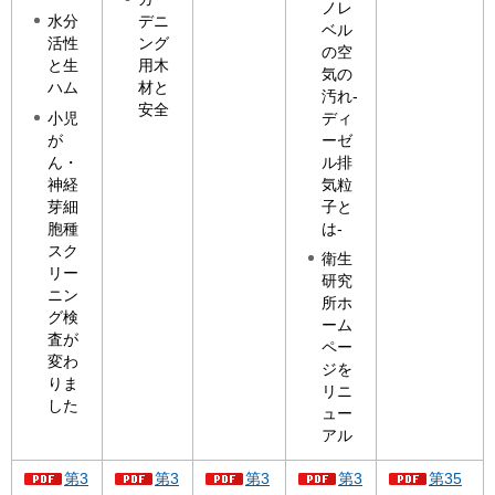
ノレ
水分
デニ
ベル
活性
ング
の空
と生
用木
気の
ハム
材と
汚れ-
安全
小児
ディ
が
ーゼ
ん・
ル排
神経
気粒
芽細
子と
胞種
は-
スク
衛生
リー
研究
ニン
所ホ
グ検
ーム
査が
ペー
変わ
ジを
りま
リニ
した
ュー
アル
第3
第3
第3
第3
第35