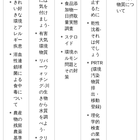
きれ
止す
食品添
物質につ
気を
い好
るた
加物一
いて
付け
きな
めに
日摂取
まし
環境
量実態
乾性
ょう-
とア
調査
沈着-
レル
有害
それ
ステロ
ギー
大気
は何
イド
疾患
環境
でし
環境ホ
物質
溶血
ょう
ルモン
性連
リバ
PRTR
問題と
鎖球
ーウ
(環境
その対
菌に
ォッ
汚染
策
よる
チン
物質
食中
グ-川
排
毒に
の生
出・
つい
き物
移動
て
から
登録)
水質
農産
理化
を調
物の
学的
べよ
残留
検査
う-
農薬
の業
基準
クリ