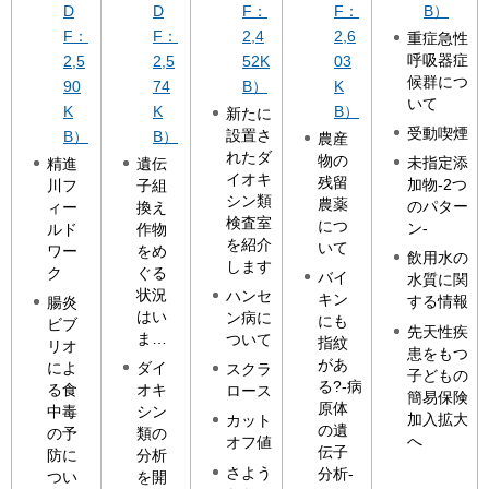
D
D
F：
F：
B）
F：
F：
2,4
2,6
重症急性
呼吸器症
2,5
2,5
52K
03
候群につ
90
74
B）
K
いて
K
K
B）
新たに
受動喫煙
設置さ
B）
B）
農産
れたダ
物の
未指定添
精進
遺伝
イオキ
残留
加物-2つ
川フ
子組
シン類
農薬
のパター
ィー
換え
検査室
につ
ン-
ルド
作物
を紹介
いて
ワー
をめ
飲用水の
します
ク
ぐる
バイ
水質に関
状況
ハンセ
キン
する情報
腸炎
はい
ン病に
にも
ビブ
先天性疾
ま…
ついて
指紋
リオ
患をもつ
があ
によ
ダイ
スクラ
子どもの
る?-病
る食
オキ
ロース
簡易保険
原体
中毒
シン
加入拡大
カット
の遺
の予
類の
へ
オフ値
伝子
防に
分析
さよう
分析-
つい
を開