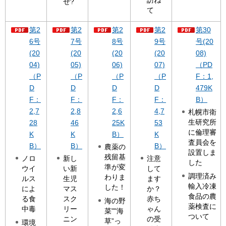
ぜ?
て
第2
第2
第2
第2
第30
6号
7号
8号
9号
号(20
(20
(20
(20
(20
08)
04)
05)
06)
07)
（PD
（P
（P
（P
（P
F：1,
D
D
D
D
479K
F：
F：
F：
F：
B）
2,7
2,8
2,6
4,7
札幌市衛
生研究所
28
46
25K
53
に倫理審
K
K
B）
K
査員会を
B）
B）
B）
農薬の
設置しま
残留基
ノロ
新し
注意
した
準が変
ウイ
い新
して
調理済み
わりま
ルス
生児
ます
輸入冷凍
した！
によ
マス
か？
食品の農
る食
スク
赤ち
海の野
薬検査に
中毒
リー
ゃん
菜""海
ついて
ニン
の受
草”っ
環境