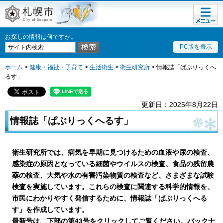
メニュ
札幌市
ー
お探しの情報は何ですか。
PC版を表示
ホーム
>
健康・福祉・子育て
>
生活衛生
>
衛生研究所
> 情報誌「ぱぶりっくへ
るす」
更新日：2025年8月22日
情報誌「ぱぶりっくへるす」
衛生研究所では、病気を早期に見つけるための血液や尿の検査、
感染症の原因となっている細菌やウイルスの検査、食品の残留農
薬の検査、大気や水の有害汚染物質の検査など、さまざまな試験
検査を実施しています。これらの検査に関連する科学的情報を、
市民にわかりやすく発信するために、情報誌「ぱぶりっくへる
す」を作成しています。
最新号は、下部の第43号をクリックしてご覧ください。
バックナ