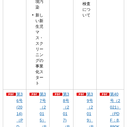
境汚
検査
染
につ
新し
いて
い新
生児
マ
ス・
スク
リー
ニン
グの
事業
化ス
ター
ト
第3
第3
第3
第3
第40
6号
7号
8号
9号
号（2
(20
（2
（2
（2
021）
14)
01
01
01
（PD
（P
5）
7)
9）
F：8,
D
（P
（P
（P
890K