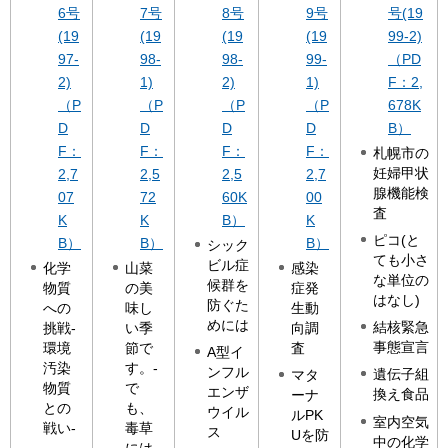
6号
7号
8号
9号
号(19
(19
(19
(19
(19
99-2)
97-
98-
98-
99-
（PD
2)
1)
2)
1)
F：2,
（P
（P
（P
（P
678K
D
D
D
D
B）
F：
F：
F：
F：
札幌市の
妊婦甲状
2,7
2,5
2,5
2,7
腺機能検
07
72
60K
00
査
K
K
B）
K
ピコ(と
B）
B）
B）
シック
ても小さ
ビル症
化学
山菜
感染
な単位の
候群を
物質
の美
症発
はなし)
防ぐた
への
味し
生動
めには
結核緊急
挑戦-
い季
向調
事態宣言
環境
節で
査
A型イ
汚染
す。-
ンフル
遺伝子組
マタ
物質
で
エンザ
換え食品
ーナ
との
も、
ウイル
ルPK
室内空気
戦い-
毒草
ス
Uを防
中の化学
には