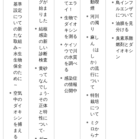
グが
動喫
鳥インフ
てエラ
基準
始ま
煙
ルエンザ
イ！
設定
りま
について
につ
河川
生物で
した
いて
の濁
油膜を見
ダイオ
の新
結核
り
分ける
キシン
たな
感染
を測る
麻し
臭素系難
取組
の新
ん
燃剤とダ
ケイソ
み～
しい
（は
イオキシ
ウで川
水生
診断
し
ン
の水質
生物
検査
か）
を調べ
保全
黄砂
の流
る
のた
って
行に
感染症
めに
なん
つい
の情報
～
でし
て
公開中
空気
ょう-
特別
中の
その
栽培
ダイ
正体
につ
オキ
と特
いて
シン
性に
ミク
を捕
つい
ロか
まえ
て-
らナ
る
ガー