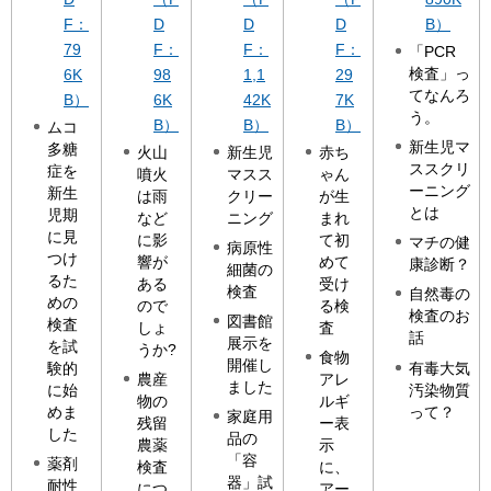
F：
D
D
D
B）
79
F：
F：
F：
「PCR
検査」っ
6K
98
1,1
29
てなんろ
B）
6K
42K
7K
う。
B）
B）
B）
ムコ
新生児マ
多糖
火山
新生児
赤ち
ススクリ
症を
噴火
マスス
ゃん
ーニング
新生
は雨
クリー
が生
とは
児期
など
ニング
まれ
に見
に影
て初
マチの健
病原性
つけ
響が
めて
康診断？
細菌の
るた
ある
受け
検査
自然毒の
めの
ので
る検
検査のお
図書館
検査
しょ
査
話
展示を
を試
うか?
食物
開催し
有毒大気
験的
農産
アレ
ました
汚染物質
に始
物の
ルギ
って？
めま
家庭用
残留
ー表
した
品の
農薬
示
「容
薬剤
検査
に、
器」試
耐性
につ
アー