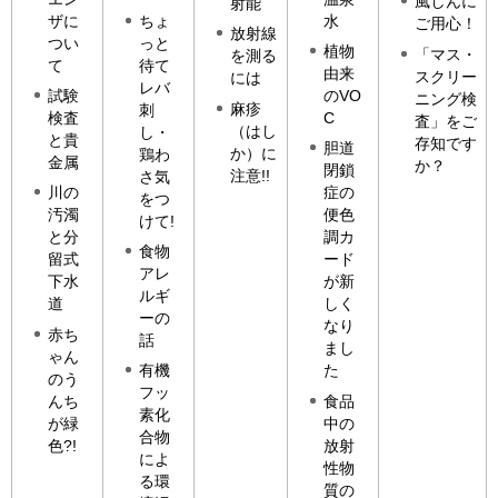
風しんに
射能
ザに
ちょ
水
ご用心！
放射線
つい
っと
植物
「マス・
を測る
て
待て
由来
スクリー
には
レバ
試験
のVO
ニング検
麻疹
刺
検査
C
査」をご
（はし
し・
と貴
存知です
胆道
か）に
鶏わ
金属
か？
閉鎖
注意!!
さ気
川の
症の
をつ
汚濁
便色
けて!
と分
調カ
食物
留式
ード
アレ
下水
が新
ルギ
道
しく
ーの
なり
赤ち
話
まし
ゃん
有機
た
のう
フッ
んち
食品
素化
が緑
中の
合物
色?!
放射
によ
性物
る環
質の