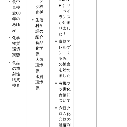
ニン
食中
RI）サ
グ検
毒検
ーベイ
査係
査60
ランス
年の
生活
が始ま
あゆ
科学
りまし
み
課の
た！
紹介
化学
食物ア
食品
物質
レルゲ
化学
環境
ン「く
係
実態
るみ」
大気
食品
の検査
環境
の放
を始め
係
射性
ました
水質
物質
環境
有機フ
検査
係
ッ素化
合物に
ついて
六価ク
ロム化
合物の
濃度測