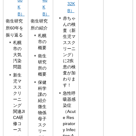
80
46
32K
K
K
B）
B）
B）
赤ちゃ
衛生研究
衛生研究
んの検
所60年を
所の紹介
査（新
振り返る
札幌
生児マ
市の
札幌
ススク
概要
市の
リーニ
大気
ング）
衛生
汚染
に2疾
研究
問題
患の検
所の
査が加
概要
新生
わりま
児マ
保健
す！
スス
科学
クリ
急性呼
課の
ーニ
吸器感
紹介
ング
染症
微生
関連JI
（Acut
物係
CA研
e Res
母子
修コ
pirator
スク
ース
y Infec
リー
tion:A