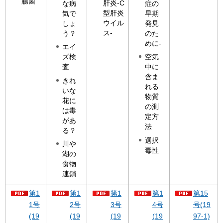
腸菌
肝炎-C
な病
症の
型肝炎
気で
早期
ウイル
しょ
発見
ス-
う？
のた
めに-
エイ
ズ検
空気
査
中に
含ま
きれ
れる
いな
物質
花に
の測
は毒
定方
があ
法
る？
選択
川や
毒性
湖の
食物
連鎖
第1
第1
第1
第1
第15
1号
2号
3号
4号
号(19
(19
(19
(19
(19
97-1)