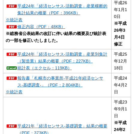
平成26
平成24年「経済センサス-活動調査」産業横断的
年1月1
集計結果の概要（PDF：396KB）
0日
※統計表
※平成
修正内容（PDF：48KB）
26年3
※総務省公表結果の改訂に伴い結果の概要及び統計表
月4日
の一部を修正いたしました。
修正
平成24年「経済センサス-活動調査」産業別集計
平成25
（製造業）結果の概要（PDF：227KB）
年12月
統計表（エクセル：119KB）
18日
報告書「札幌市の事業所-平成21年経済センサ
平成24
ス-基礎調査-」（PDF：2,804KB）
年4月2
※統計表
日
平成23
年9月1
日
※平成
平成21年「経済センサス-基礎調査」結果の概要
24年2
（PDF：373KB）