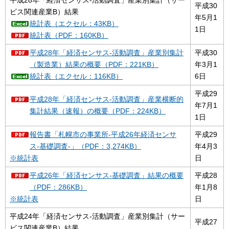
平成30
ビス関連産業B）結果
年5月1
統計表（エクセル：43KB）
1日
統計表（PDF：160KB）
平成28年「経済センサス-活動調査」産業別集計
平成30
（製造業）結果の概要（PDF：221KB）
年3月1
統計表（エクセル：116KB）
6日
平成29
平成28年「経済センサス-活動調査」産業横断的
年7月1
集計結果（速報）の概要（PDF：224KB）
1日
報告書「札幌市の事業所-平成26年経済センサ
平成29
ス-基礎調査-」（PDF：3,274KB）
年4月3
※統計表
日
平成26年「経済センサス-基礎調査」結果の概要
平成28
（PDF：286KB）
年1月8
※統計表
日
平成24年「経済センサス-活動調査」産業別集計（サー
平成27
ビス関連産業B）結果