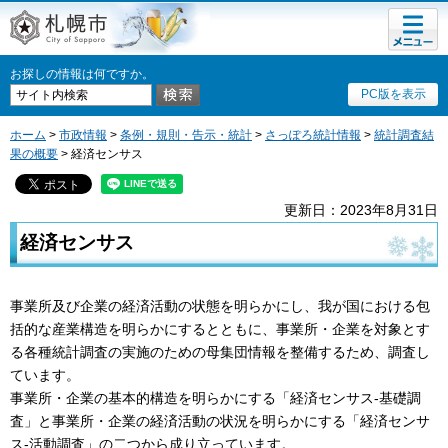
メニュ
札幌市
ー
お探しの情報は何ですか。
PC版を表示
ホーム
>
市政情報
>
条例・規則・告示・統計
>
さっぽろ統計情報
>
統計調査結
果の概要
> 経済センサス
更新日：2023年8月31日
経済センサス
事業所及び企業の経済活動の状態を明らかにし、我が国における包
括的な産業構造を明らかにするとともに、事業所・企業を対象とす
る各種統計調査の実施のための母集団情報を整備するため、調査し
ています。
事業所・企業の基本的構造を明らかにする「経済センサス-基礎調
査」と事業所・企業の経済活動の状況を明らかにする「経済センサ
ス-活動調査」の二つから成り立っています。