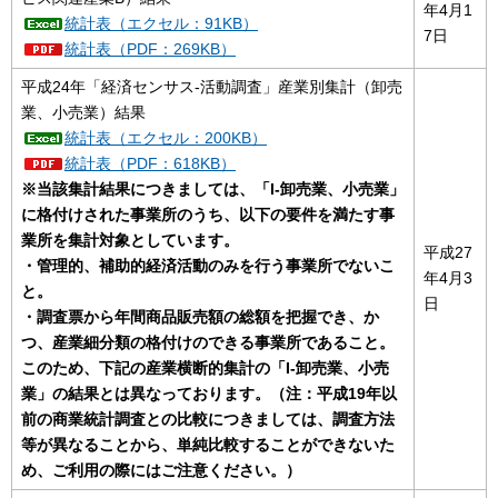
年4月1
統計表（エクセル：91KB）
7日
統計表（PDF：269KB）
平成24年「経済センサス-活動調査」産業別集計（卸売
業、小売業）結果
統計表（エクセル：200KB）
統計表（PDF：618KB）
※当該集計結果
につきましては、「I-卸売業、小売業」
に格付けされた事業所のうち、以下の要件を満たす事
業所を集計対象としています。
平成27
・管理的、補助的経済活動のみを行う事業所でないこ
年4月3
と。
日
・調査票から年間商品販売額の総額を把握でき、か
つ、産業細分類の格付けのできる事業所であること。
このため、下記の産業横断的集計の「I-卸売業、小売
業」の結果とは異なっております。（注：平成19年以
前の商業統計調査との比較につきましては、調査方法
等が異なることから、単純比較することができないた
め、ご利用の際にはご注意ください。）