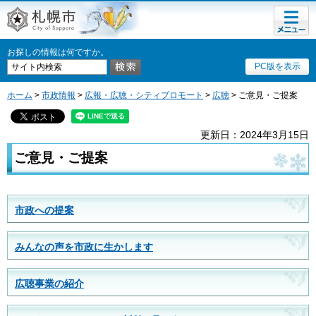
メニュ
札幌市
ー
お探しの情報は何ですか。
PC版を表示
ホーム
>
市政情報
>
広報・広聴・シティプロモート
>
広聴
> ご意見・ご提案
更新日：2024年3月15日
ご意見・ご提案
市政への提案
みんなの声を市政に生かします
広聴事業の紹介