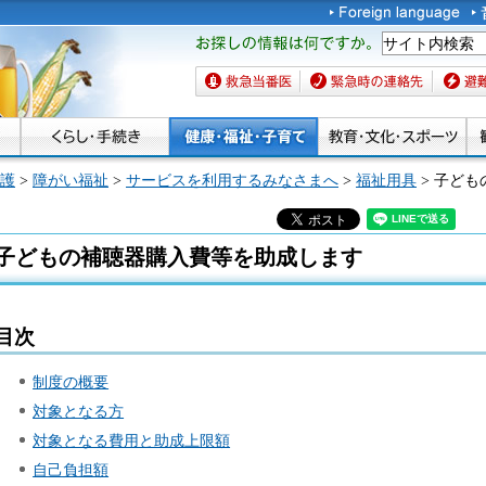
お探しの情報は何です
か。
救急当番医
緊急時の連絡先
避難場
護
>
障がい福祉
>
サービスを利用するみなさまへ
>
福祉用具
> 子ど
子どもの補聴器購入費等を助成します
目次
制度の概要
対象となる方
対象となる費用と助成上限額
自己負担額