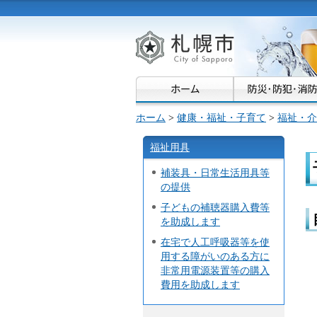
札幌市
ホーム
>
健康・福祉・子育て
>
福祉・介
福祉用具
補装具・日常生活用具等
の提供
子どもの補聴器購入費等
を助成します
在宅で人工呼吸器等を使
用する障がいのある方に
非常用電源装置等の購入
費用を助成します