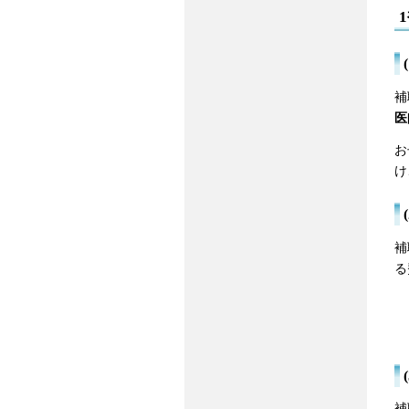
補
医
お
け
補
る
補