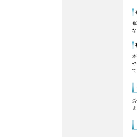
修
な
本
や
で
労
ま