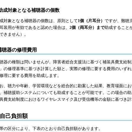
助成対象となる補聴器の個数
成対象となる補聴器の個数は、原則として
1個（片耳分）
ですが、難聴
耳装用が有効であると認めた場合は、
2個（両耳分）まで
助成すること
できません）。
補聴器の修理費用
聴器の種類は問いませんが、障害者総合支援法に基づく補装具費支給制
」の修理基準に基づき計算した額と、実際の修理に要する費用のいずれ
修理に要する費用を助成します。
お、聴力や年齢、学習環境などを総合的に勘案した結果、教育場面にお
、補聴援助システムについても助成することが可能です。この場合の助
具費支給制度におけるワイヤレスマイク及び受信機等の金額に基づき計
自己負担額
帯の区分により、下表のとおり自己負担額があります。