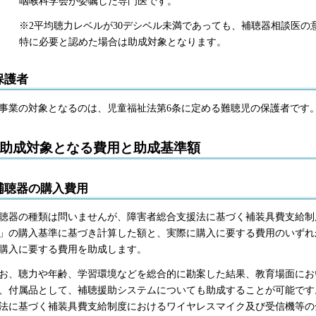
咽喉科学会が委嘱した専門医です。
※2平均聴力レベルが30デシベル未満であっても、補聴器相談医の
特に必要と認めた場合は助成対象となります。
保護者
事業の対象となるのは、児童福祉法第6条に定める難聴児の保護者です
助成対象となる費用と助成基準額
補聴器の購入費用
聴器の種類は問いませんが、障害者総合支援法に基づく補装具費支給制
」の購入基準に基づき計算した額と、実際に購入に要する費用のいずれ
購入に要する費用を助成します。
お、聴力や年齢、学習環境などを総合的に勘案した結果、教育場面にお
、付属品として、補聴援助システムについても助成することが可能です
法に基づく補装具費支給制度におけるワイヤレスマイク及び受信機等の