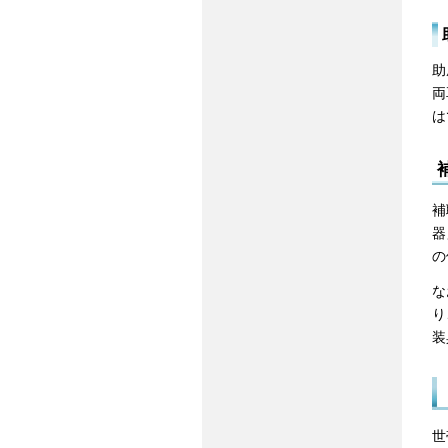
助
両
は
補
器
の
な
り
装
世