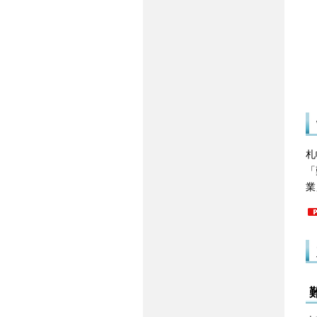
札
「
業