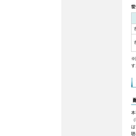
世
※
す
本
（
は
聴