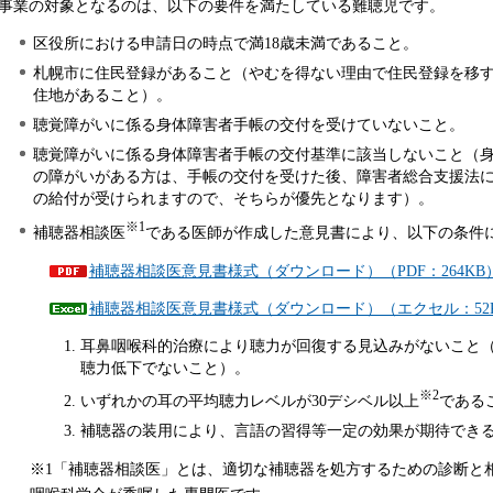
事業の対象となるのは、以下の要件を満たしている難聴児です。
区役所における申請日の時点で満18歳未満であること。
札幌市に住民登録があること（やむを得ない理由で住民登録を移
住地があること）。
聴覚障がいに係る身体障害者手帳の交付を受けていないこと。
聴覚障がいに係る身体障害者手帳の交付基準に該当しないこと（
の障がいがある方は、手帳の交付を受けた後、障害者総合支援法
の給付が受けられますので、そちらが優先となります）。
※1
補聴器相談医
である医師が作成した意見書により、以下の条件
補聴器相談医意見書様式（ダウンロード）（PDF：264KB
補聴器相談医意見書様式（ダウンロード）（エクセル：52
耳鼻咽喉科的治療により聴力が回復する見込みがないこと
聴力低下でないこと）。
※2
いずれかの耳の平均聴力レベルが30デシベル以上
である
補聴器の装用により、言語の習得等一定の効果が期待でき
※1「補聴器相談医」とは、適切な補聴器を処方するための診断と