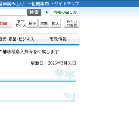
所
文字サイズ
縮小
標準
拡大
色合い
の変更
もの補聴器購入費等を助成します
更新日：2026年3月31日