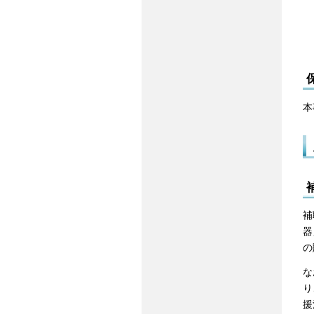
本
補
器
の
な
り
援