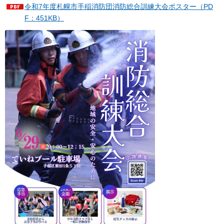
令和7年度札幌市手稲消防団消防総合訓練大会ポスター（PD
F：451KB）