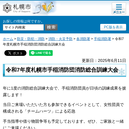
メニュ
札幌市
ー
お探しの情報は何ですか。
PC版を表示
ホーム
>
防災・防犯・消防
>
消防・火災予防
>
各消防署
>
手稲消防署
> 令和7
年度札幌市手稲消防団消防総合訓練大会
更新日：2025年6月11日
令和7年度札幌市手稲消防団消防総合訓練大会
年に1度の消防総合訓練大会で、手稲消防団員が日頃の訓練成果を披
露します！
当日ご来場いただいた方も参加できるイベントとして、女性団員で
構成される「チームハーツ」による応急
手当指導や借り物競争等も予定しております。ぜひ、ご家族と一緒
にご来場ください。