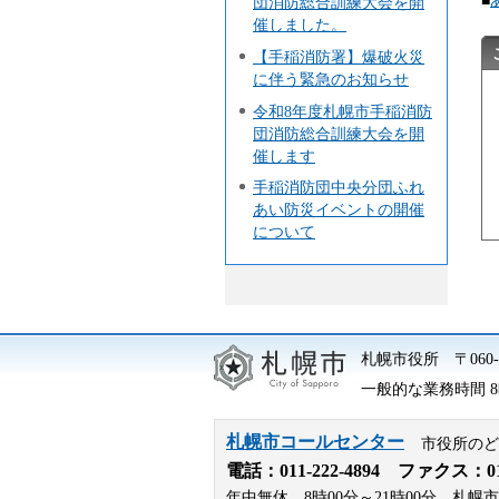
団消防総合訓練大会を開
催しました。
【手稲消防署】爆破火災
に伴う緊急のお知らせ
令和8年度札幌市手稲消防
団消防総合訓練大会を開
催します
手稲消防団中央分団ふれ
あい防災イベントの開催
について
札幌市役所
〒06
一般的な業務時間 8時
札幌市コールセンター
市役所のど
電話：
011-222-4894
ファクス：011-
年中無休、8時00分～21時00分。