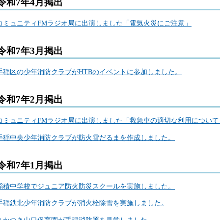
令和7年4月掲出
コミュニティFMラジオ局に出演しました「電気火災にご注意」
令和7年3月掲出
手稲区の少年消防クラブがHTBのイベントに参加しました。
令和7年2月掲出
コミュニティFMラジオ局に出演しました「救急車の適切な利用について
手稲中央少年消防クラブが防火雪だるまを作成しました。
令和7年1月掲出
稲積中学校でジュニア防火防災スクールを実施しました。
手稲鉄北少年消防クラブが消火栓除雪を実施しました。
あかつき山口保育園が手稲消防署を見学しました。