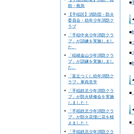
■
助・救急
【手稲区】消防団・防火
委員会・幼年少年消防ク
ラブ
■
「手稲中央少年消防クラ
ブ」が訓練を実施しまし
■
た。
■
「稲穂金山少年消防クラ
ブ」が訓練を実施しまし
■
た。
「富丘つくし幼年消防ク
ラブ」車両見学
「手稲鉄北少年消防クラ
■
ブ」が防火研修会を実施
しました！
「手稲鉄北少年消防クラ
ブ」が防火花壇に花を植
■
えました！
「手稲鉄北少年消防クラ