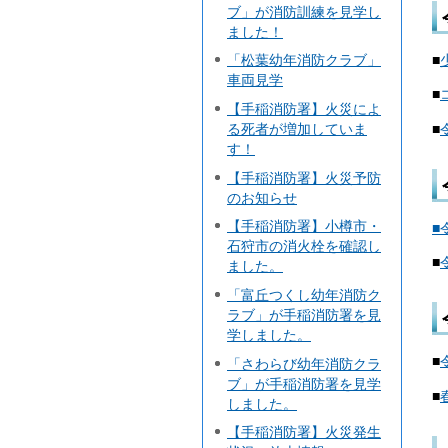
ブ」が消防訓練を見学し
ました！
■
「松葉幼年消防クラブ」
車両見学
■
【手稲消防署】火災によ
■
る死者が増加していま
す！
【手稲消防署】火災予防
のお知らせ
【手稲消防署】小樽市・
■
石狩市の消火栓を確認し
■
ました。
「富丘つくし幼年消防ク
ラブ」が手稲消防署を見
学しました。
■
「さわらび幼年消防クラ
ブ」が手稲消防署を見学
■
しました。
【手稲消防署】火災発生