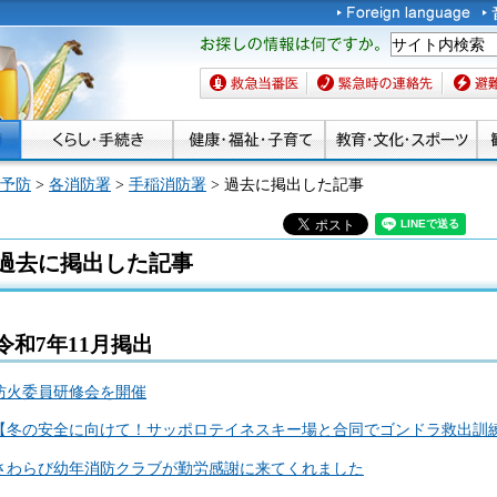
お探しの情報は何です
か。
救急当番医
緊急時の連絡先
避難場
予防
>
各消防署
>
手稲消防署
> 過去に掲出した記事
過去に掲出した記事
令和7年11月掲出
防火委員研修会を開催
【冬の安全に向けて！サッポロテイネスキー場と合同でゴンドラ救出訓
さわらび幼年消防クラブが勤労感謝に来てくれました