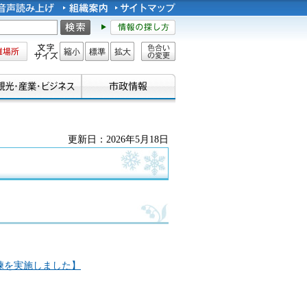
所
文字サイズ
縮小
標準
拡大
色合い
の変更
更新日：2026年5月18日
練を実施しました】