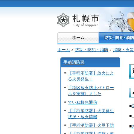
札幌市
ホーム
>
防災・防犯・消防
>
消防・火災
手稲消防署
【手稲消防署】放火によ
る火災発生！
手稲区放火防止パトロー
ルを実施しました
ていね救急通信
■
【手稲消防署】火災発生
■
状況・放火情報
【手稲消防署】火災予防
■
【手稲消防署】消防・救