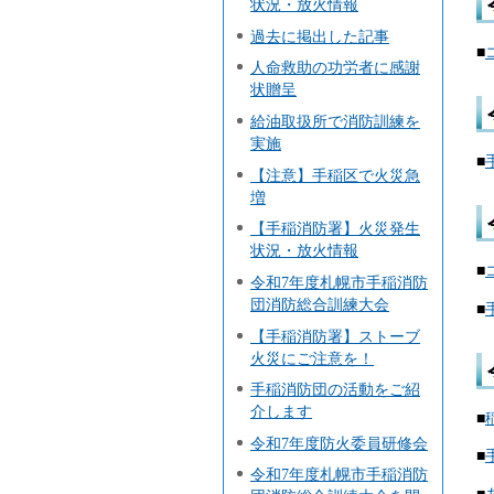
状況・放火情報
過去に掲出した記事
■
人命救助の功労者に感謝
状贈呈
給油取扱所で消防訓練を
実施
■
【注意】手稲区で火災急
増
【手稲消防署】火災発生
状況・放火情報
■
令和7年度札幌市手稲消防
団消防総合訓練大会
■
【手稲消防署】ストーブ
火災にご注意を！
手稲消防団の活動をご紹
介します
■
令和7年度防火委員研修会
■
令和7年度札幌市手稲消防
■