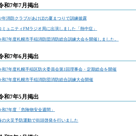
令和7年7月掲出
少年消防クラブが
あけぼの夏まつりで訓練披露
コミュニティFMラジオ局に出演しました「熱中症」
令和7年度札幌市手稲消防団消防総合訓練大会を開催しました。
令和7年6月掲出
令和7年度札幌手稲区防火委員会第1回理事会・定期総会を開催
令和7年度札幌市手稲消防団消防総合訓練大会開催
令和7年5月掲出
令和7年度「危険物安全週間」
春の火災予防運動で街頭啓発を行いました