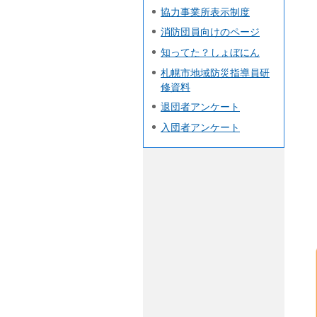
協力事業所表示制度
消防団員向けのページ
知ってた？しょぼにん
札幌市地域防災指導員研
修資料
退団者アンケート
入団者アンケート