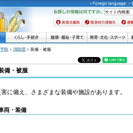
お探しの情報は何です
か。
救急当番医
緊急時の連絡先
避難場
予防
>
消防団
> 装備・被服
装備・被服
災害に備え、さまざまな装備や施設があります。
車両・装備