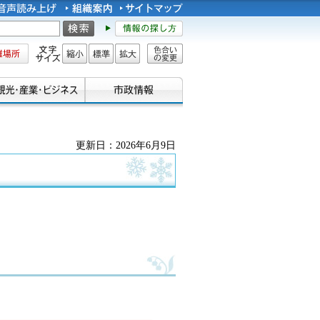
所
文字サイズ
縮小
標準
拡大
色合い
の変更
更新日：2026年6月9日