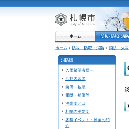
札幌市
ホーム
>
防災・防犯・消防
>
消防・火災
消防団
入団希望者様へ
活動内容等
装備・被服
報酬・補償等
消防団とは
札幌の消防団
各種イベント・動画の紹
介