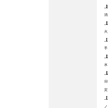
【
消
【
火
【
手
【
水
【
分
災
【
ノ