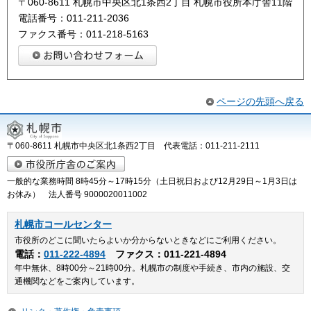
〒060-8611 札幌市中央区北1条西2丁目 札幌市役所本庁舎11階
電話番号：011-211-2036
ファクス番号：011-218-5163
ページの先頭へ戻る
〒060-8611 札幌市中央区北1条西2丁目 代表電話：011-211-2111
一般的な業務時間 8時45分～17時15分（土日祝日および12月29日～1月3日は
お休み） 法人番号 9000020011002
札幌市コールセンター
市役所のどこに聞いたらよいか分からないときなどにご利用ください。
電話：
011-222-4894
ファクス：011-221-4894
年中無休、8時00分～21時00分。札幌市の制度や手続き、市内の施設、交
通機関などをご案内しています。