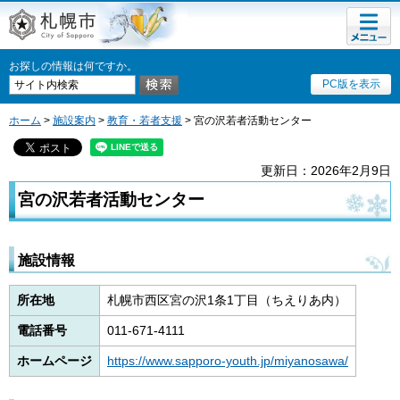
メニュ
札幌市
ー
お探しの情報は何ですか。
PC版を表示
ホーム
>
施設案内
>
教育・若者支援
> 宮の沢若者活動センター
更新日：2026年2月9日
宮の沢若者活動センター
施設情報
所在地
札幌市西区宮の沢1条1丁目（ちえりあ内）
電話番号
011-671-4111
ホームページ
https://www.sapporo-youth.jp/miyanosawa/