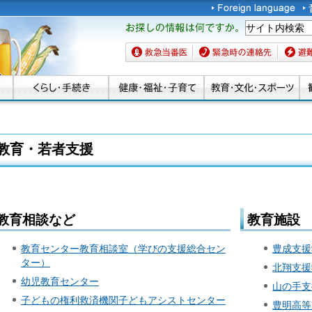
お探しの情報は何です
か。
救急当番医
緊急時の連絡先
避難場
教育・若者支援
教育相談など
教育施設
教育センター教育相談室（学びの支援総合セン
豊成支援
ター）
北翔支援
幼児教育センター
山の手支
子どもの権利救済機関子どもアシストセンター
豊明高等