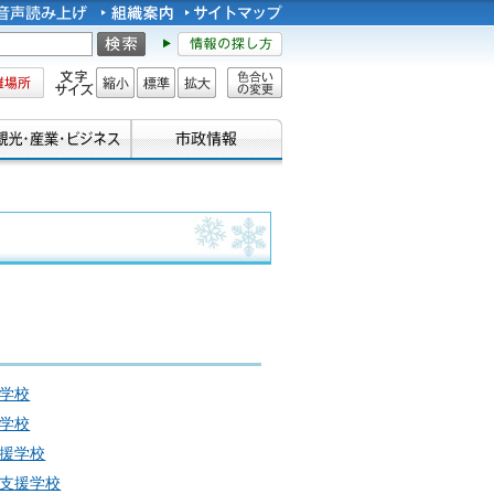
所
文字サイズ
縮小
標準
拡大
色合い
の変更
学校
学校
援学校
支援学校