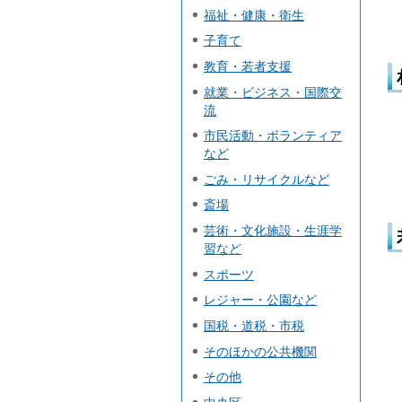
福祉・健康・衛生
子育て
教育・若者支援
就業・ビジネス・国際交
流
市民活動・ボランティア
など
ごみ・リサイクルなど
斎場
芸術・文化施設・生涯学
習など
スポーツ
レジャー・公園など
国税・道税・市税
そのほかの公共機関
その他