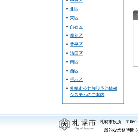
中央区
北区
東区
白石区
厚別区
豊平区
清田区
南区
西区
手稲区
札幌市公共施設予約情報
システムのご案内
札幌市役所
〒06
一般的な業務時間 8時