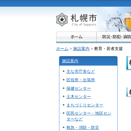
札幌市
ホーム
>
施設案内
> 教育・若者支援
施設案内
主な市庁舎など
区役所・出張所
保健センター
土木センター
まちづくりセンター
区民センター・地区セン
ターなど
救急・消防・防災