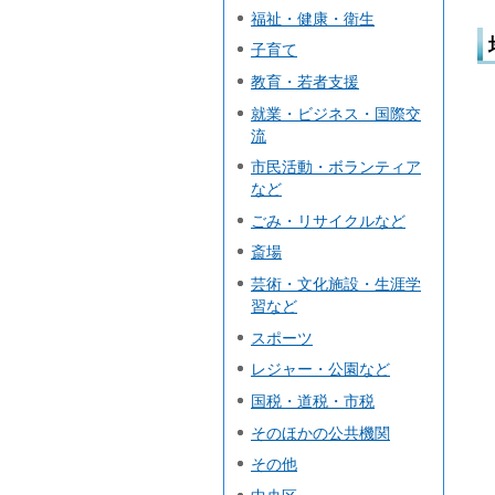
福祉・健康・衛生
子育て
教育・若者支援
就業・ビジネス・国際交
流
市民活動・ボランティア
など
ごみ・リサイクルなど
斎場
芸術・文化施設・生涯学
習など
スポーツ
レジャー・公園など
国税・道税・市税
そのほかの公共機関
その他