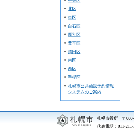
中央区
北区
東区
白石区
厚別区
豊平区
清田区
南区
西区
手稲区
札幌市公共施設予約情報
システムのご案内
札幌市役所
〒06
代表電話：
011-211-