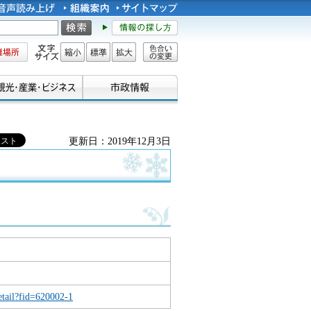
所
文字サイズ
縮小
標準
拡大
色合い
の変更
更新日：2019年12月3日
tail?fid=620002-1