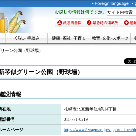
お探しの情報は何です
か。
救急当番医
緊急時の連絡先
避難場
グリーン公園（野球場）
新琴似グリーン公園（野球場）
施設情報
所在地
札幌市北区新琴似4条14丁目
電話番号
011-771-0219
ホームページ
https://www2.wagmap.jp/sapporo_koen/de