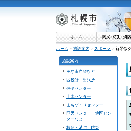
札幌市
ホーム
>
施設案内
>
スポーツ
> 新琴似
施設案内
主な市庁舎など
区役所・出張所
保健センター
土木センター
まちづくりセンター
区民センター・地区セン
ターなど
救急・消防・防災