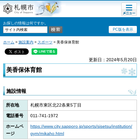
メニュ
札幌市
ー
お探しの情報は何ですか。
PC版を表示
ホーム
>
施設案内
>
スポーツ
> 美香保体育館
更新日：2024年5月20日
美香保体育館
施設情報
所在地
札幌市東区北22条東5丁目
電話番号
011-741-1972
ホームペ
https://www.city.sapporo.jp/sports/sisetsu/institution/
ージ
gym/mikaho.html