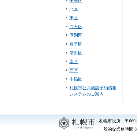
中央区
北区
東区
白石区
厚別区
豊平区
清田区
南区
西区
手稲区
札幌市公共施設予約情報
システムのご案内
札幌市役所
〒06
一般的な業務時間 8時