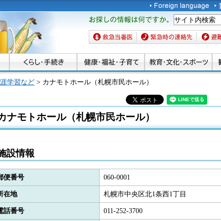
お探しの情報は何です
か。
救急当番医
緊急時の連絡先
避難場
涯学習など
> カナモトホール（札幌市民ホール）
カナモトホール（札幌市民ホール）
施設情報
郵便番号
060-0001
所在地
札幌市中央区北1条西1丁目
電話番号
011-252-3700