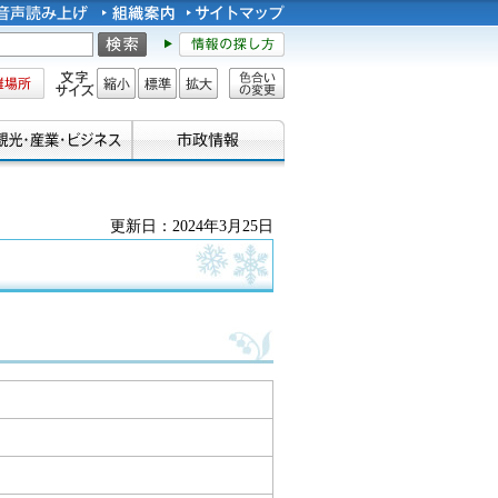
所
文字サイズ
縮小
標準
拡大
色合い
の変更
更新日：2024年3月25日