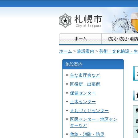
札幌市
ホーム
>
施設案内
>
芸術・文化施設・生
施設案内
主な市庁舎など
区役所・出張所
保健センター
土木センター
まちづくりセンター
区民センター・地区セン
ターなど
救急・消防・防災