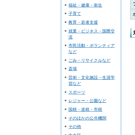
福祉・健康・衛生
子育て
教育・若者支援
就業・ビジネス・国際交
流
市民活動・ボランティア
など
ごみ・リサイクルなど
斎場
芸術・文化施設・生涯学
習など
スポーツ
レジャー・公園など
国税・道税・市税
そのほかの公共機関
その他