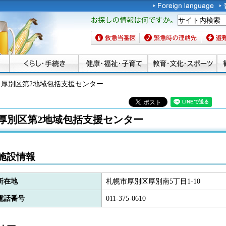
お探しの情報は何です
か。
救急当番医
緊急時の連絡先
避難場
 厚別区第2地域包括支援センター
厚別区第2地域包括支援センター
施設情報
所在地
札幌市厚別区厚別南5丁目1-10
電話番号
011-375-0610