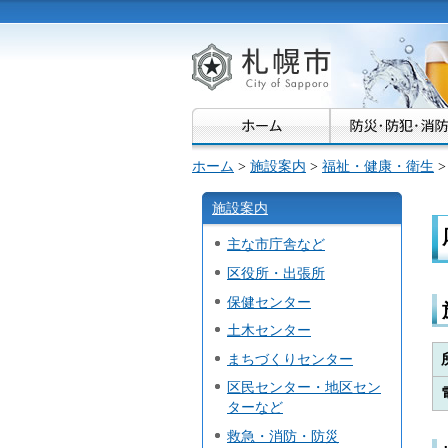
札幌市
ホーム
>
施設案内
>
福祉・健康・衛生
>
施設案内
主な市庁舎など
区役所・出張所
保健センター
土木センター
まちづくりセンター
区民センター・地区セン
ターなど
救急・消防・防災