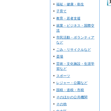
福祉・健康・衛生
子育て
教育・若者支援
就業・ビジネス・国際交
流
市民活動・ボランティア
など
ごみ・リサイクルなど
斎場
芸術・文化施設・生涯学
習など
スポーツ
レジャー・公園など
国税・道税・市税
そのほかの公共機関
その他