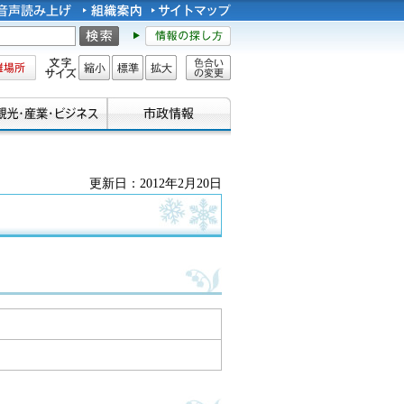
所
文字サイズ
縮小
標準
拡大
色合い
の変更
更新日：2012年2月20日