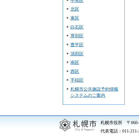
中央区
北区
東区
白石区
厚別区
豊平区
清田区
南区
西区
手稲区
札幌市公共施設予約情報
システムのご案内
札幌市役所
〒06
代表電話：
011-211-